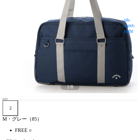
1
/
8
2
M・グレー（85）
FREE
○