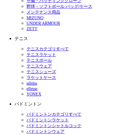
守備・バッティンググローブ
野球・ソフトボール バッグ/ケース
メンテナンス用品
MIZUNO
UNDER ARMOUR
ZETT
テニス
テニスカテゴリすべて
テニスラケット
テニスボール
テニスウェア
テニスシューズ
ラケットケース
adidas
ellesse
YONEX
バドミントン
バドミントンカテゴリすべて
バドミントンラケット
バドミントンシャトルコック
バドミントンウェア