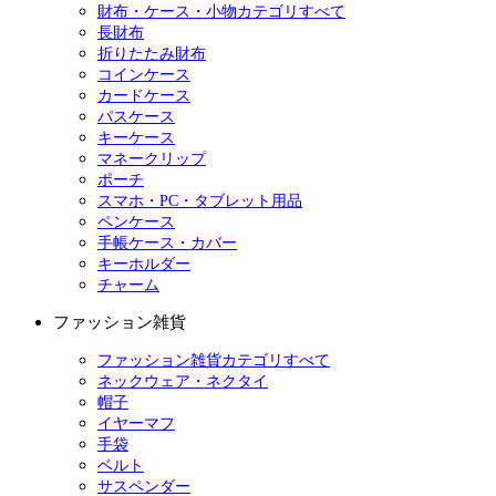
財布・ケース・小物カテゴリすべて
長財布
折りたたみ財布
コインケース
カードケース
パスケース
キーケース
マネークリップ
ポーチ
スマホ・PC・タブレット用品
ペンケース
手帳ケース・カバー
キーホルダー
チャーム
ファッション雑貨
ファッション雑貨カテゴリすべて
ネックウェア・ネクタイ
帽子
イヤーマフ
手袋
ベルト
サスペンダー