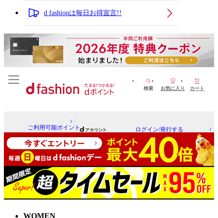
d fashionは毎日お得宣言!!
検索
お気に入り
カート
ご利用可能ポイント
ログイン/発行する
WOMEN