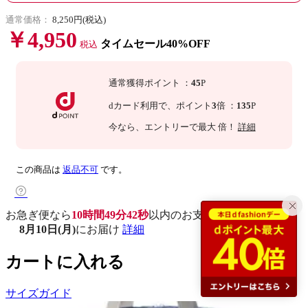
通常価格：
8,250円(税込)
￥4,950
タイムセール40%OFF
税込
通常獲得ポイント
：
45
P
dカード利用で、
ポイント
3
倍
：
135
P
今なら
、エントリーで最大
倍！
詳細
この商品は
返品不可
です。
お急ぎ便なら
10時間49分41秒
以内
のお支払いで
8月10日(月)
にお届け
詳細
カートに入れる
サイズガイド