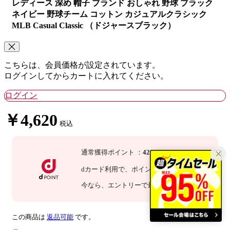
レディース 深め 帽子 ブランド おしゃれ 野球 ブラック
ネイビー 野球チーム コットン カジュアルクラシック
MLB Casual Classic （ドジャースブラック）
こちらは、会員価格が設定されています。
ログインしてからカートに入れてください。
ログイン
￥4,620
税込
通常獲得ポイント
：
42
P
dカード利用で、
ポイント
3
倍
：
126
P
今なら
、エントリーで最大
倍！
詳細
この商品は
返品可能
です。