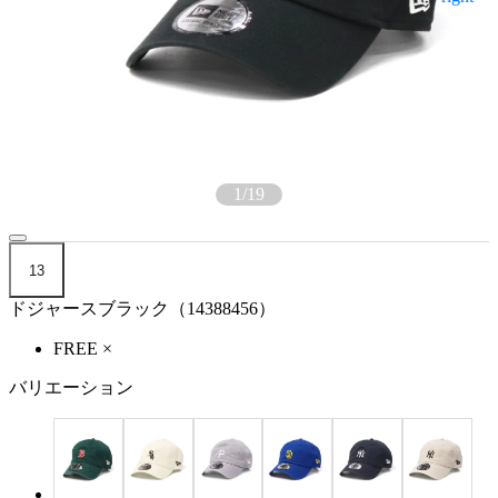
1
/
19
13
ドジャースブラック（14388456）
FREE
×
バリエーション