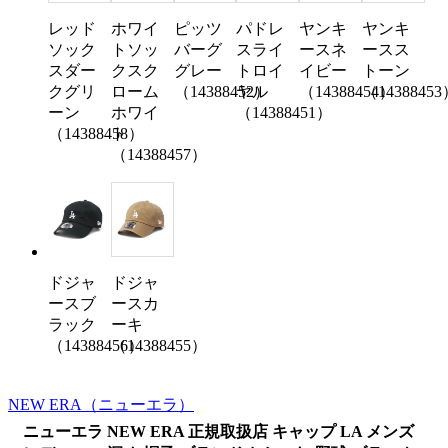
レッド
ホワイ
ピッツ
パドレ
ヤンキ
ヤンキ
ソック
トソッ
バーグ
スライ
ースネ
ースス
スダー
クスク
グレー
トロイ
イビー
トーン
クグリ
ローム
（14388452）
ヤル
（14388454）
（1438845
ーン
ホワイ
（14388451）
（14388458）
ト
（14388457）
ドジャ
ドジャ
ースカ
ースブ
ーキ
ラック
（14388455）
（14388456）
NEW ERA
（ニューエラ）
ニューエラ NEW ERA 正規取扱店 キャップ LA メンズ