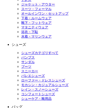
ジャケット・アウター
スーツ・フォーマル
オールインワン・セットアップ
下着・ルームウェア
靴下・フットウェア
マタニティウェア
浴衣・下駄
水着・マリンウェア
シューズ
シューズカテゴリすべて
パンプス
サンダル
ブーツ
スニーカー
バレエシューズ
ローファー・ドレスシューズ
モカシン・カジュアルシューズ
レイン・スノーシューズ
コンフォートシューズ
シューケア・靴用品
バッグ