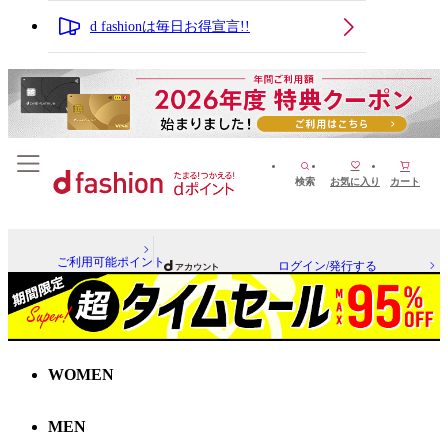
d fashionは毎日お得宣言!!
検索
お気に入り
カート
ご利用可能ポイント
ログイン/発行する
WOMEN
MEN