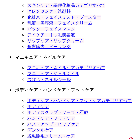
スキンケア・基礎化粧品カテゴリすべて
クレンジング・洗顔料
化粧水・フェイスミスト・ブースター
乳液・美容液・フェイスクリーム
パック・フェイスマスク
アイケア・まつ毛美容液
リップケア・リップクリーム
角質除去・ピーリング
マニキュア・ネイルケア
マニキュア・ネイルケアカテゴリすべて
マニキュア・ジェルネイル
つけ爪・ネイルシール
ボディケア・ハンドケア・フットケア
ボディケア・ハンドケア・フットケアカテゴリすべて
ボディケア
ボディスクラブ・ソープ・石鹸
ハンドケア・フットケア
バストアップ・ヒップケア
デンタルケア
脱毛除毛クリーム・ケア