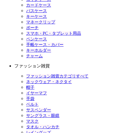
カードケース
パスケース
キーケース
マネークリップ
ポーチ
スマホ・PC・タブレット用品
ペンケース
手帳ケース・カバー
キーホルダー
チャーム
ファッション雑貨
ファッション雑貨カテゴリすべて
ネックウェア・ネクタイ
帽子
イヤーマフ
手袋
ベルト
サスペンダー
サングラス・眼鏡
マスク
タオル・ハンカチ
レイングッズ