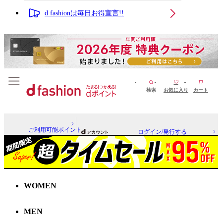
d fashionは毎日お得宣言!!
検索
お気に入り
カート
ご利用可能ポイント
ログイン/発行する
WOMEN
MEN