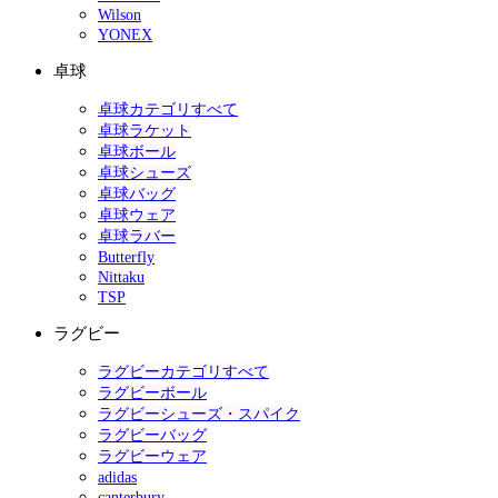
Wilson
YONEX
卓球
卓球カテゴリすべて
卓球ラケット
卓球ボール
卓球シューズ
卓球バッグ
卓球ウェア
卓球ラバー
Butterfly
Nittaku
TSP
ラグビー
ラグビーカテゴリすべて
ラグビーボール
ラグビーシューズ・スパイク
ラグビーバッグ
ラグビーウェア
adidas
canterbury