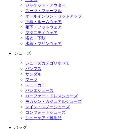
ジャケット・アウター
スーツ・フォーマル
オールインワン・セットアップ
下着・ルームウェア
靴下・フットウェア
マタニティウェア
浴衣・下駄
水着・マリンウェア
シューズ
シューズカテゴリすべて
パンプス
サンダル
ブーツ
スニーカー
バレエシューズ
ローファー・ドレスシューズ
モカシン・カジュアルシューズ
レイン・スノーシューズ
コンフォートシューズ
シューケア・靴用品
バッグ