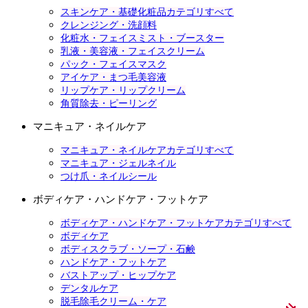
スキンケア・基礎化粧品カテゴリすべて
クレンジング・洗顔料
化粧水・フェイスミスト・ブースター
乳液・美容液・フェイスクリーム
パック・フェイスマスク
アイケア・まつ毛美容液
リップケア・リップクリーム
角質除去・ピーリング
マニキュア・ネイルケア
マニキュア・ネイルケアカテゴリすべて
マニキュア・ジェルネイル
つけ爪・ネイルシール
ボディケア・ハンドケア・フットケア
ボディケア・ハンドケア・フットケアカテゴリすべて
ボディケア
ボディスクラブ・ソープ・石鹸
ハンドケア・フットケア
バストアップ・ヒップケア
デンタルケア
脱毛除毛クリーム・ケア