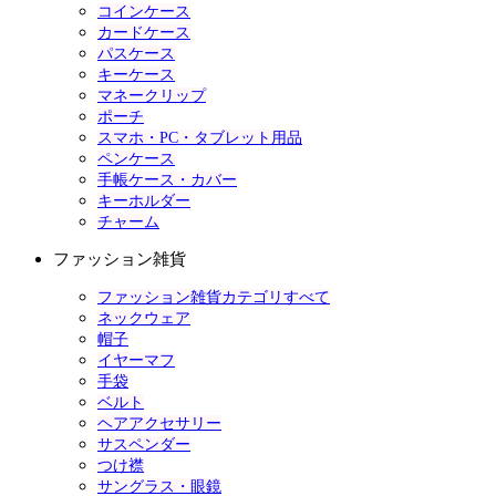
コインケース
カードケース
パスケース
キーケース
マネークリップ
ポーチ
スマホ・PC・タブレット用品
ペンケース
手帳ケース・カバー
キーホルダー
チャーム
ファッション雑貨
ファッション雑貨カテゴリすべて
ネックウェア
帽子
イヤーマフ
手袋
ベルト
ヘアアクセサリー
サスペンダー
つけ襟
サングラス・眼鏡