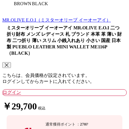
BROWN
BLACK
MR.OLIVE E.O.I
（ミスターオリーブ イーオーアイ）
ミスターオリーブ イーオーアイ MR.OLIVE E.O.I 二つ
折り財布 メンズ レディース 札 ブランド 本革 革 薄い 財
布 二つ折り 薄い スリム 小銭入れあり 小さい 国産 日本
製 PUEBLO LEATHER MINI WALLET ME116P
（BLACK）
こちらは、会員価格が設定されています。
ログインしてからカートに入れてください。
ログイン
￥29,700
税込
通常獲得ポイント
：
270
P