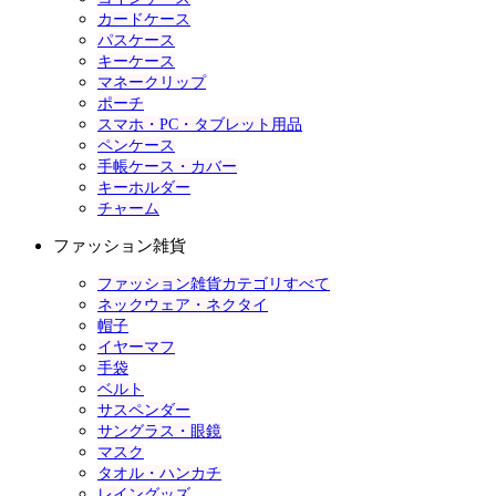
カードケース
パスケース
キーケース
マネークリップ
ポーチ
スマホ・PC・タブレット用品
ペンケース
手帳ケース・カバー
キーホルダー
チャーム
ファッション雑貨
ファッション雑貨カテゴリすべて
ネックウェア・ネクタイ
帽子
イヤーマフ
手袋
ベルト
サスペンダー
サングラス・眼鏡
マスク
タオル・ハンカチ
レイングッズ