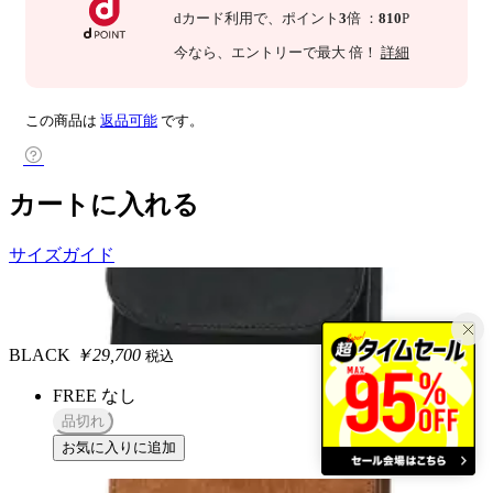
dカード利用で、
ポイント
3
倍
：
810
P
今なら
、エントリーで最大
倍！
詳細
この商品は
返品可能
です。
カートに入れる
サイズガイド
BLACK
￥29,700
税込
FREE
なし
品切れ
お気に入りに追加