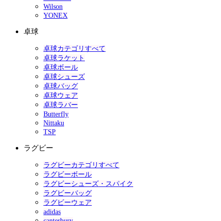
Wilson
YONEX
卓球
卓球カテゴリすべて
卓球ラケット
卓球ボール
卓球シューズ
卓球バッグ
卓球ウェア
卓球ラバー
Butterfly
Nittaku
TSP
ラグビー
ラグビーカテゴリすべて
ラグビーボール
ラグビーシューズ・スパイク
ラグビーバッグ
ラグビーウェア
adidas
canterbury