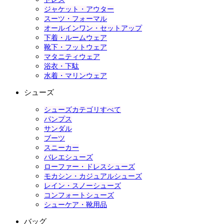
ジャケット・アウター
スーツ・フォーマル
オールインワン・セットアップ
下着・ルームウェア
靴下・フットウェア
マタニティウェア
浴衣・下駄
水着・マリンウェア
シューズ
シューズカテゴリすべて
パンプス
サンダル
ブーツ
スニーカー
バレエシューズ
ローファー・ドレスシューズ
モカシン・カジュアルシューズ
レイン・スノーシューズ
コンフォートシューズ
シューケア・靴用品
バッグ