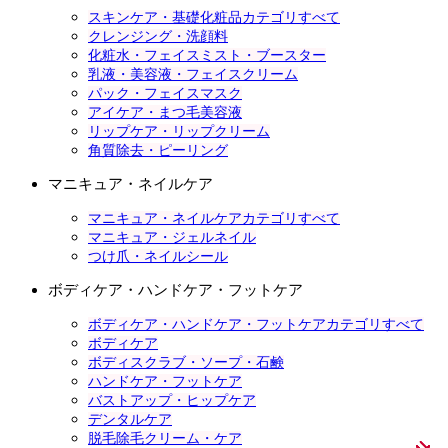
スキンケア・基礎化粧品カテゴリすべて
クレンジング・洗顔料
化粧水・フェイスミスト・ブースター
乳液・美容液・フェイスクリーム
パック・フェイスマスク
アイケア・まつ毛美容液
リップケア・リップクリーム
角質除去・ピーリング
マニキュア・ネイルケア
マニキュア・ネイルケアカテゴリすべて
マニキュア・ジェルネイル
つけ爪・ネイルシール
ボディケア・ハンドケア・フットケア
ボディケア・ハンドケア・フットケアカテゴリすべて
ボディケア
ボディスクラブ・ソープ・石鹸
ハンドケア・フットケア
バストアップ・ヒップケア
デンタルケア
脱毛除毛クリーム・ケア