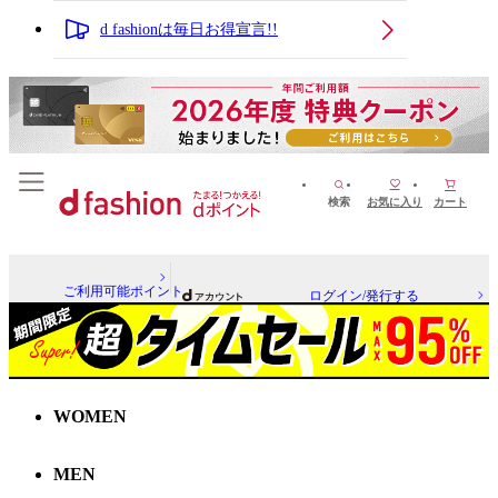
d fashionは毎日お得宣言!!
検索
お気に入り
カート
ご利用可能ポイント
ログイン/発行する
WOMEN
MEN