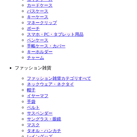
カードケース
パスケース
キーケース
マネークリップ
ポーチ
スマホ・PC・タブレット用品
ペンケース
手帳ケース・カバー
キーホルダー
チャーム
ファッション雑貨
ファッション雑貨カテゴリすべて
ネックウェア・ネクタイ
帽子
イヤーマフ
手袋
ベルト
サスペンダー
サングラス・眼鏡
マスク
タオル・ハンカチ
レイングッズ