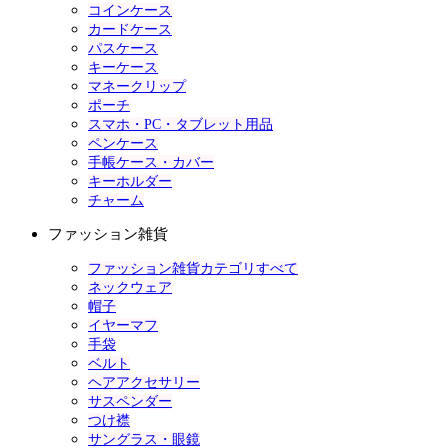
コインケース
カードケース
パスケース
キーケース
マネークリップ
ポーチ
スマホ・PC・タブレット用品
ペンケース
手帳ケース・カバー
キーホルダー
チャーム
ファッション雑貨
ファッション雑貨カテゴリすべて
ネックウェア
帽子
イヤーマフ
手袋
ベルト
ヘアアクセサリー
サスペンダー
つけ襟
サングラス・眼鏡