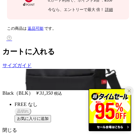
dカード利用で、
ポイント
3
倍
：
855
P
今なら
、エントリーで最大
倍！
詳細
この商品は
返品可能
です。
カートに入れる
サイズガイド
Black（BLK）
￥31,350
税込
FREE
なし
品切れ
お気に入りに追加
閉じる