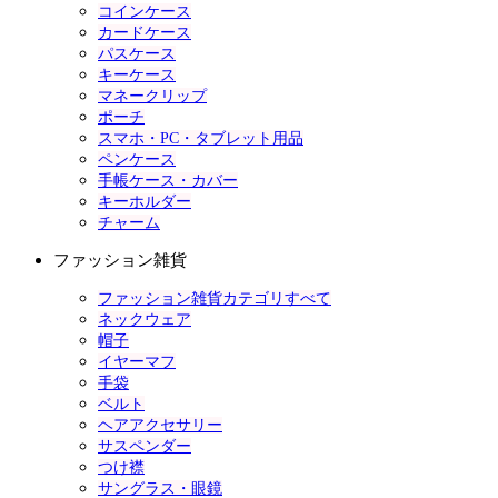
コインケース
カードケース
パスケース
キーケース
マネークリップ
ポーチ
スマホ・PC・タブレット用品
ペンケース
手帳ケース・カバー
キーホルダー
チャーム
ファッション雑貨
ファッション雑貨カテゴリすべて
ネックウェア
帽子
イヤーマフ
手袋
ベルト
ヘアアクセサリー
サスペンダー
つけ襟
サングラス・眼鏡