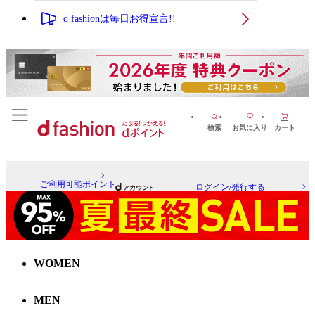
d fashionは毎日お得宣言!!
検索
お気に入り
カート
ご利用可能ポイント
ログイン/発行する
WOMEN
MEN