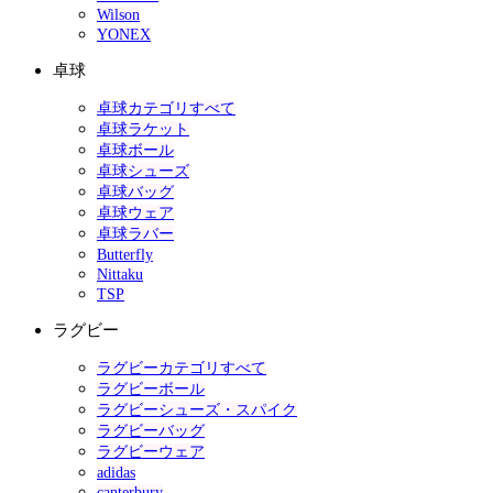
Wilson
YONEX
卓球
卓球カテゴリすべて
卓球ラケット
卓球ボール
卓球シューズ
卓球バッグ
卓球ウェア
卓球ラバー
Butterfly
Nittaku
TSP
ラグビー
ラグビーカテゴリすべて
ラグビーボール
ラグビーシューズ・スパイク
ラグビーバッグ
ラグビーウェア
adidas
canterbury