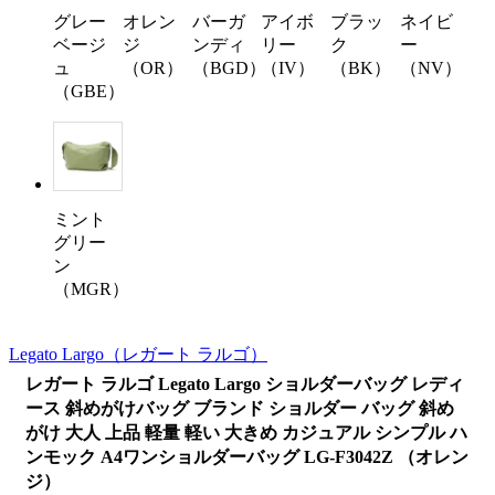
グレー
オレン
バーガ
アイボ
ブラッ
ネイビ
ベージ
ジ
ンディ
リー
ク
ー
ュ
（OR）
（BGD）
（IV）
（BK）
（NV）
（GBE）
ミント
グリー
ン
（MGR）
Legato Largo
（レガート ラルゴ）
レガート ラルゴ Legato Largo ショルダーバッグ レディ
ース 斜めがけバッグ ブランド ショルダー バッグ 斜め
がけ 大人 上品 軽量 軽い 大きめ カジュアル シンプル ハ
ンモック A4ワンショルダーバッグ LG-F3042Z （オレン
ジ）