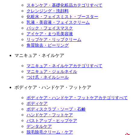
スキンケア・基礎化粧品カテゴリすべて
クレンジング・洗顔料
化粧水・フェイスミスト・ブースター
乳液・美容液・フェイスクリーム
パック・フェイスマスク
アイケア・まつ毛美容液
リップケア・リップクリーム
角質除去・ピーリング
マニキュア・ネイルケア
マニキュア・ネイルケアカテゴリすべて
マニキュア・ジェルネイル
つけ爪・ネイルシール
ボディケア・ハンドケア・フットケア
ボディケア・ハンドケア・フットケアカテゴリすべて
ボディケア
ボディスクラブ・ソープ・石鹸
ハンドケア・フットケア
バストアップ・ヒップケア
デンタルケア
脱毛除毛クリーム・ケア