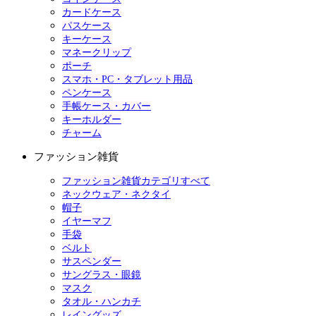
カードケース
パスケース
キーケース
マネークリップ
ポーチ
スマホ・PC・タブレット用品
ペンケース
手帳ケース・カバー
キーホルダー
チャーム
ファッション雑貨
ファッション雑貨カテゴリすべて
ネックウェア・ネクタイ
帽子
イヤーマフ
手袋
ベルト
サスペンダー
サングラス・眼鏡
マスク
タオル・ハンカチ
レイングッズ