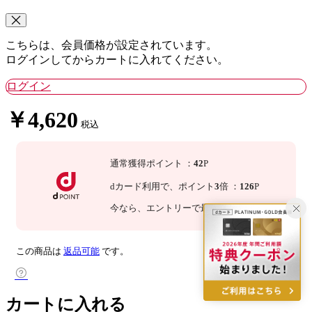
こちらは、会員価格が設定されています。
ログインしてからカートに入れてください。
ログイン
￥4,620
税込
通常獲得ポイント
：
42
P
dカード利用で、
ポイント
3
倍
：
126
P
今なら
、エントリーで最大
倍！
詳細
この商品は
返品可能
です。
カートに入れる