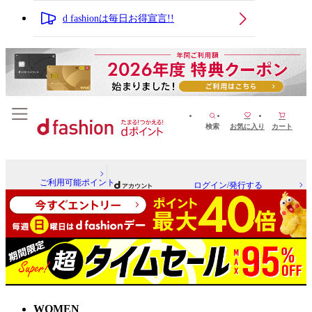
d fashionは毎日お得宣言!!
検索
お気に入り
カート
ご利用可能ポイント
ログイン/発行する
WOMEN