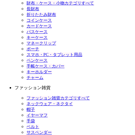
財布・ケース・小物カテゴリすべて
長財布
折りたたみ財布
コインケース
カードケース
パスケース
キーケース
マネークリップ
ポーチ
スマホ・PC・タブレット用品
ペンケース
手帳ケース・カバー
キーホルダー
チャーム
ファッション雑貨
ファッション雑貨カテゴリすべて
ネックウェア・ネクタイ
帽子
イヤーマフ
手袋
ベルト
サスペンダー