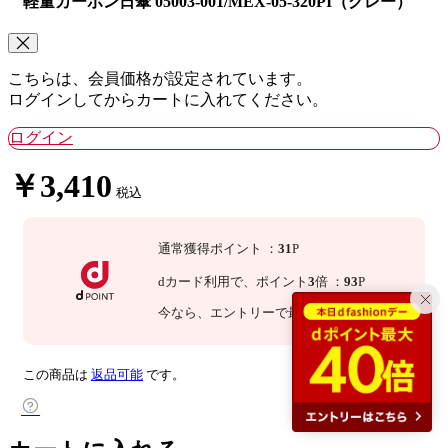
軽量カーボン日傘 05003-001/MEX-05-320PI（グレー）
こちらは、会員価格が設定されています。
ログインしてからカートに入れてください。
ログイン
￥3,410
税込
通常獲得ポイント
：
31
P
dカード利用で、
ポイント
3
倍
：
93
P
今なら
、エントリーで最大
倍！
詳細
この商品は
返品可能
です。