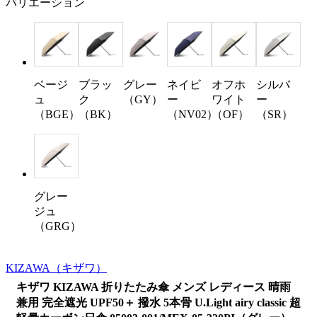
バリエーション
ベージ
ブラッ
グレー
ネイビ
オフホ
シルバ
ュ
ク
（GY）
ー
ワイト
ー
（BGE）
（BK）
（NV02）
（OF）
（SR）
グレー
ジュ
（GRG）
KIZAWA
（キザワ）
キザワ KIZAWA 折りたたみ傘 メンズ レディース 晴雨
兼用 完全遮光 UPF50＋ 撥水 5本骨 U.Light airy classic 超