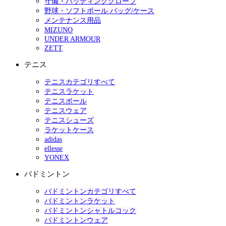
守備・バッティンググローブ
野球・ソフトボール バッグ/ケース
メンテナンス用品
MIZUNO
UNDER ARMOUR
ZETT
テニス
テニスカテゴリすべて
テニスラケット
テニスボール
テニスウェア
テニスシューズ
ラケットケース
adidas
ellesse
YONEX
バドミントン
バドミントンカテゴリすべて
バドミントンラケット
バドミントンシャトルコック
バドミントンウェア