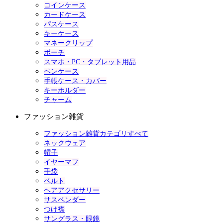
コインケース
カードケース
パスケース
キーケース
マネークリップ
ポーチ
スマホ・PC・タブレット用品
ペンケース
手帳ケース・カバー
キーホルダー
チャーム
ファッション雑貨
ファッション雑貨カテゴリすべて
ネックウェア
帽子
イヤーマフ
手袋
ベルト
ヘアアクセサリー
サスペンダー
つけ襟
サングラス・眼鏡