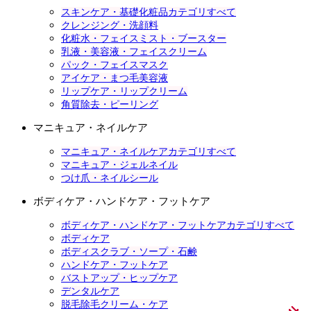
スキンケア・基礎化粧品カテゴリすべて
クレンジング・洗顔料
化粧水・フェイスミスト・ブースター
乳液・美容液・フェイスクリーム
パック・フェイスマスク
アイケア・まつ毛美容液
リップケア・リップクリーム
角質除去・ピーリング
マニキュア・ネイルケア
マニキュア・ネイルケアカテゴリすべて
マニキュア・ジェルネイル
つけ爪・ネイルシール
ボディケア・ハンドケア・フットケア
ボディケア・ハンドケア・フットケアカテゴリすべて
ボディケア
ボディスクラブ・ソープ・石鹸
ハンドケア・フットケア
バストアップ・ヒップケア
デンタルケア
脱毛除毛クリーム・ケア