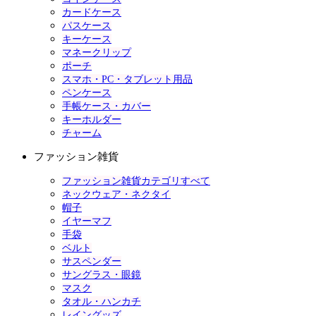
カードケース
パスケース
キーケース
マネークリップ
ポーチ
スマホ・PC・タブレット用品
ペンケース
手帳ケース・カバー
キーホルダー
チャーム
ファッション雑貨
ファッション雑貨カテゴリすべて
ネックウェア・ネクタイ
帽子
イヤーマフ
手袋
ベルト
サスペンダー
サングラス・眼鏡
マスク
タオル・ハンカチ
レイングッズ