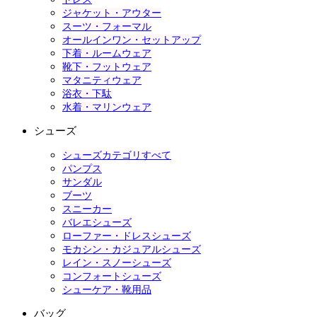
ジャケット・アウター
スーツ・フォーマル
オールインワン・セットアップ
下着・ルームウェア
靴下・フットウェア
マタニティウェア
浴衣・下駄
水着・マリンウェア
シューズ
シューズカテゴリすべて
パンプス
サンダル
ブーツ
スニーカー
バレエシューズ
ローファー・ドレスシューズ
モカシン・カジュアルシューズ
レイン・スノーシューズ
コンフォートシューズ
シューケア・靴用品
バッグ