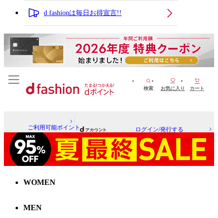
d fashionは毎日お得宣言!!
検索
お気に入り
カート
ご利用可能ポイント
ログイン/発行する
WOMEN
MEN