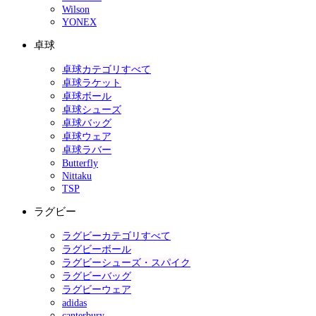
Wilson
YONEX
卓球
卓球カテゴリすべて
卓球ラケット
卓球ボール
卓球シューズ
卓球バッグ
卓球ウェア
卓球ラバー
Butterfly
Nittaku
TSP
ラグビー
ラグビーカテゴリすべて
ラグビーボール
ラグビーシューズ・スパイク
ラグビーバッグ
ラグビーウェア
adidas
canterbury