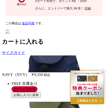
dカード利用で、
ポイント
3
倍
：
255
P
さらに
、エントリーで最大
10
倍！
詳細
この商品は
返品可能
です。
カートに入れる
サイズガイド
NAVY（NVY）
￥9,350
税込
FREE
在庫あり
カートに入れる
お気に入りに追加