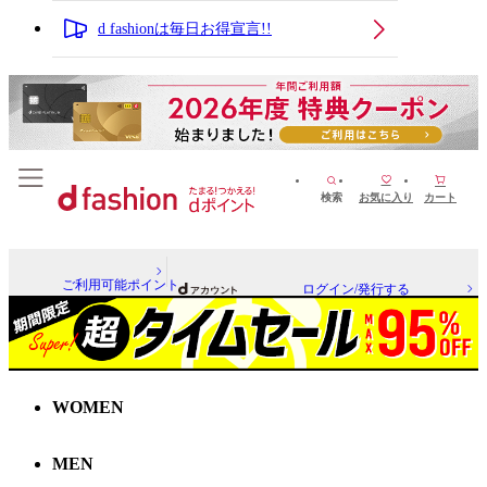
d fashionは毎日お得宣言!!
検索
お気に入り
カート
ご利用可能ポイント
ログイン/発行する
WOMEN
MEN