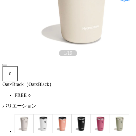
1
/
19
0
Oat×Brack（OatxBlack）
FREE
○
バリエーション