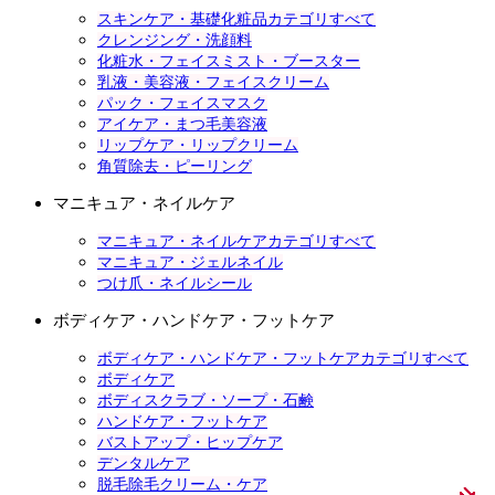
スキンケア・基礎化粧品カテゴリすべて
クレンジング・洗顔料
化粧水・フェイスミスト・ブースター
乳液・美容液・フェイスクリーム
パック・フェイスマスク
アイケア・まつ毛美容液
リップケア・リップクリーム
角質除去・ピーリング
マニキュア・ネイルケア
マニキュア・ネイルケアカテゴリすべて
マニキュア・ジェルネイル
つけ爪・ネイルシール
ボディケア・ハンドケア・フットケア
ボディケア・ハンドケア・フットケアカテゴリすべて
ボディケア
ボディスクラブ・ソープ・石鹸
ハンドケア・フットケア
バストアップ・ヒップケア
デンタルケア
脱毛除毛クリーム・ケア