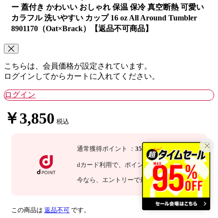
ー 蓋付き かわいい おしゃれ 保温 保冷 真空断熱 可愛い
カラフル 洗いやすい カップ 16 oz All Around Tumbler
8901170（Oat×Brack）【返品不可商品】
こちらは、会員価格が設定されています。
ログインしてからカートに入れてください。
ログイン
￥3,850
税込
通常獲得ポイント
：
35
P
dカード利用で、
ポイント
3
倍
：
105
P
今なら
、エントリーで最大
倍！
詳細
この商品は
返品不可
です。