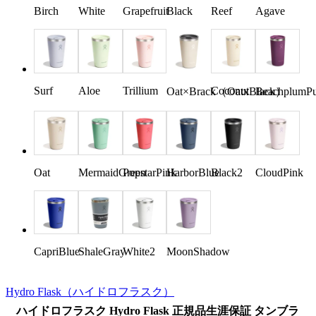
Birch
White
Grapefruit
Black
Reef
Agave
Surf
Aloe
Trillium
Coconut
Oat×Brack（OatxBlack）
BeachplumP
Oat
MermaidGreen
PopstarPink
HarborBlue
Black2
CloudPink
CapriBlue
ShaleGray
White2
MoonShadow
Hydro Flask
（ハイドロフラスク）
ハイドロフラスク Hydro Flask 正規品生涯保証 タンブラ