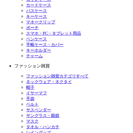
カードケース
パスケース
キーケース
マネークリップ
ポーチ
スマホ・PC・タブレット用品
ペンケース
手帳ケース・カバー
キーホルダー
チャーム
ファッション雑貨
ファッション雑貨カテゴリすべて
ネックウェア・ネクタイ
帽子
イヤーマフ
手袋
ベルト
サスペンダー
サングラス・眼鏡
マスク
タオル・ハンカチ
レイングッズ