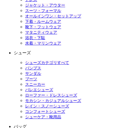
ジャケット・アウター
スーツ・フォーマル
オールインワン・セットアップ
下着・ルームウェア
靴下・フットウェア
マタニティウェア
浴衣・下駄
水着・マリンウェア
シューズ
シューズカテゴリすべて
パンプス
サンダル
ブーツ
スニーカー
バレエシューズ
ローファー・ドレスシューズ
モカシン・カジュアルシューズ
レイン・スノーシューズ
コンフォートシューズ
シューケア・靴用品
バッグ