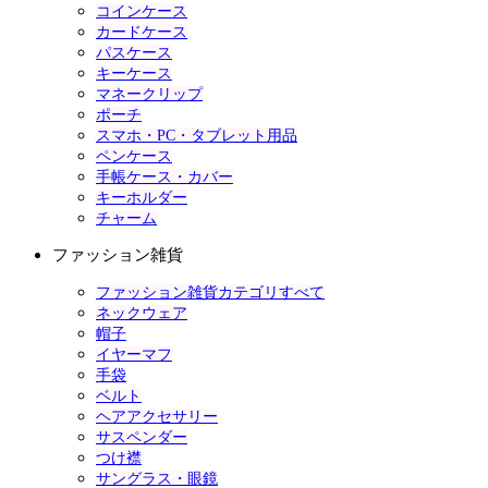
コインケース
カードケース
パスケース
キーケース
マネークリップ
ポーチ
スマホ・PC・タブレット用品
ペンケース
手帳ケース・カバー
キーホルダー
チャーム
ファッション雑貨
ファッション雑貨カテゴリすべて
ネックウェア
帽子
イヤーマフ
手袋
ベルト
ヘアアクセサリー
サスペンダー
つけ襟
サングラス・眼鏡