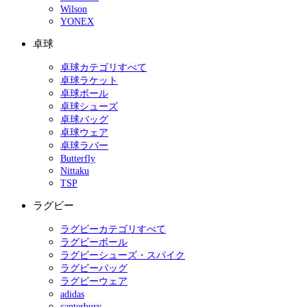
Wilson
YONEX
卓球
卓球カテゴリすべて
卓球ラケット
卓球ボール
卓球シューズ
卓球バッグ
卓球ウェア
卓球ラバー
Butterfly
Nittaku
TSP
ラグビー
ラグビーカテゴリすべて
ラグビーボール
ラグビーシューズ・スパイク
ラグビーバッグ
ラグビーウェア
adidas
canterbury