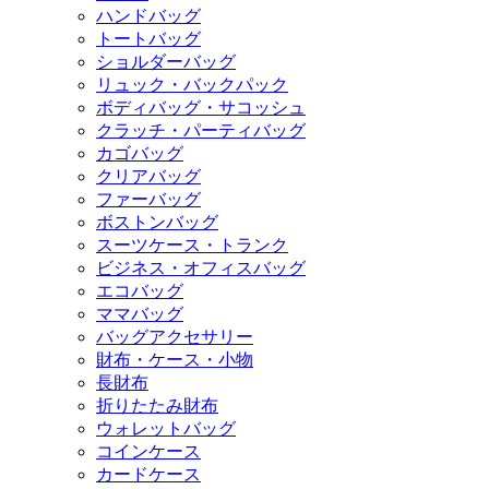
ハンドバッグ
トートバッグ
ショルダーバッグ
リュック・バックパック
ボディバッグ・サコッシュ
クラッチ・パーティバッグ
カゴバッグ
クリアバッグ
ファーバッグ
ボストンバッグ
スーツケース・トランク
ビジネス・オフィスバッグ
エコバッグ
ママバッグ
バッグアクセサリー
財布・ケース・小物
長財布
折りたたみ財布
ウォレットバッグ
コインケース
カードケース