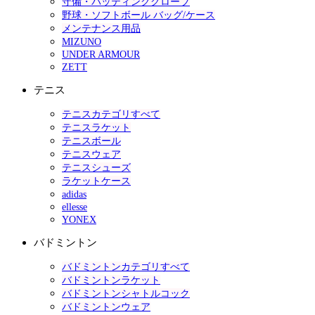
守備・バッティンググローブ
野球・ソフトボール バッグ/ケース
メンテナンス用品
MIZUNO
UNDER ARMOUR
ZETT
テニス
テニスカテゴリすべて
テニスラケット
テニスボール
テニスウェア
テニスシューズ
ラケットケース
adidas
ellesse
YONEX
バドミントン
バドミントンカテゴリすべて
バドミントンラケット
バドミントンシャトルコック
バドミントンウェア