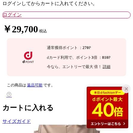
ログインしてからカートに入れてください。
ログイン
￥29,700
税込
通常獲得ポイント
：
270
P
dカード利用で、
ポイント
3
倍
：
810
P
今なら
、エントリーで最大
倍！
詳細
この商品は
返品可能
です。
カートに入れる
サイズガイド