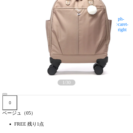
1
/
30
0
ベージュ（05）
FREE
残り1点