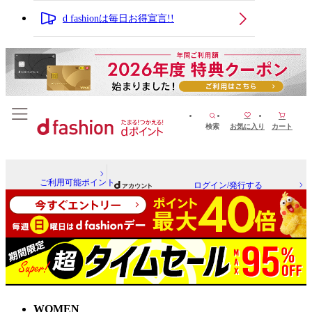
d fashionは毎日お得宣言!!
検索
お気に入り
カート
ご利用可能ポイント
ログイン/発行する
WOMEN