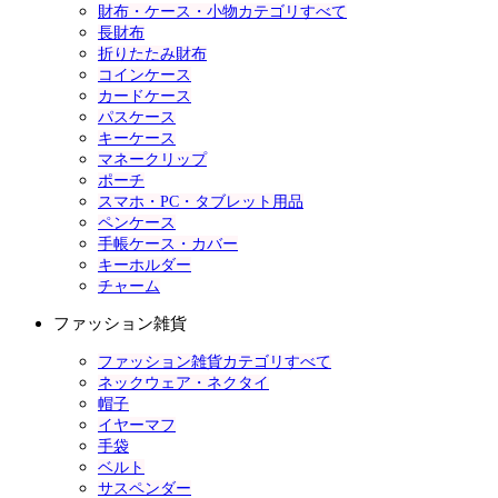
財布・ケース・小物カテゴリすべて
長財布
折りたたみ財布
コインケース
カードケース
パスケース
キーケース
マネークリップ
ポーチ
スマホ・PC・タブレット用品
ペンケース
手帳ケース・カバー
キーホルダー
チャーム
ファッション雑貨
ファッション雑貨カテゴリすべて
ネックウェア・ネクタイ
帽子
イヤーマフ
手袋
ベルト
サスペンダー