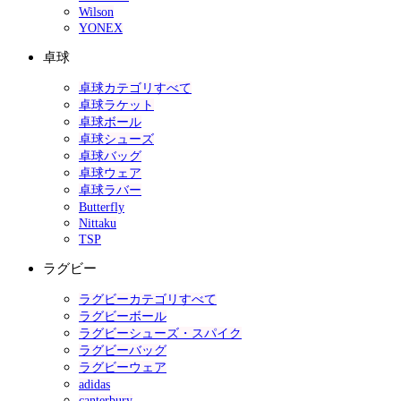
Wilson
YONEX
卓球
卓球カテゴリすべて
卓球ラケット
卓球ボール
卓球シューズ
卓球バッグ
卓球ウェア
卓球ラバー
Butterfly
Nittaku
TSP
ラグビー
ラグビーカテゴリすべて
ラグビーボール
ラグビーシューズ・スパイク
ラグビーバッグ
ラグビーウェア
adidas
canterbury