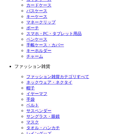
カードケース
パスケース
キーケース
マネークリップ
ポーチ
スマホ・PC・タブレット用品
ペンケース
手帳ケース・カバー
キーホルダー
チャーム
ファッション雑貨
ファッション雑貨カテゴリすべて
ネックウェア・ネクタイ
帽子
イヤーマフ
手袋
ベルト
サスペンダー
サングラス・眼鏡
マスク
タオル・ハンカチ
レイングッズ