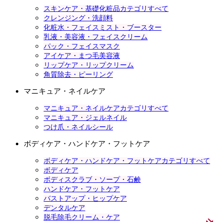
スキンケア・基礎化粧品カテゴリすべて
クレンジング・洗顔料
化粧水・フェイスミスト・ブースター
乳液・美容液・フェイスクリーム
パック・フェイスマスク
アイケア・まつ毛美容液
リップケア・リップクリーム
角質除去・ピーリング
マニキュア・ネイルケア
マニキュア・ネイルケアカテゴリすべて
マニキュア・ジェルネイル
つけ爪・ネイルシール
ボディケア・ハンドケア・フットケア
ボディケア・ハンドケア・フットケアカテゴリすべて
ボディケア
ボディスクラブ・ソープ・石鹸
ハンドケア・フットケア
バストアップ・ヒップケア
デンタルケア
脱毛除毛クリーム・ケア