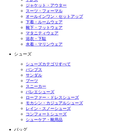
ジャケット・アウター
スーツ・フォーマル
オールインワン・セットアップ
下着・ルームウェア
靴下・フットウェア
マタニティウェア
浴衣・下駄
水着・マリンウェア
シューズ
シューズカテゴリすべて
パンプス
サンダル
ブーツ
スニーカー
バレエシューズ
ローファー・ドレスシューズ
モカシン・カジュアルシューズ
レイン・スノーシューズ
コンフォートシューズ
シューケア・靴用品
バッグ