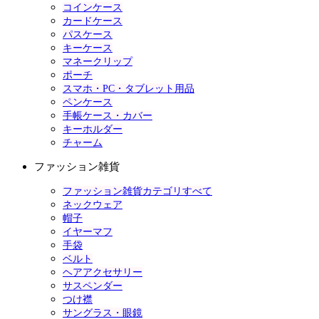
コインケース
カードケース
パスケース
キーケース
マネークリップ
ポーチ
スマホ・PC・タブレット用品
ペンケース
手帳ケース・カバー
キーホルダー
チャーム
ファッション雑貨
ファッション雑貨カテゴリすべて
ネックウェア
帽子
イヤーマフ
手袋
ベルト
ヘアアクセサリー
サスペンダー
つけ襟
サングラス・眼鏡