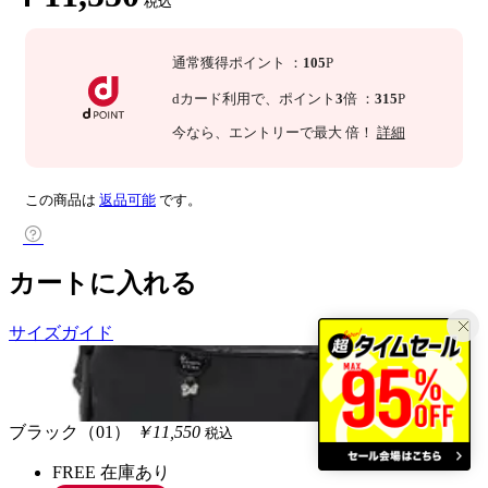
税込
通常獲得ポイント
：
105
P
dカード利用で、
ポイント
3
倍
：
315
P
今なら
、エントリーで最大
倍！
詳細
この商品は
返品可能
です。
カートに入れる
サイズガイド
ブラック（01）
￥11,550
税込
FREE
在庫あり