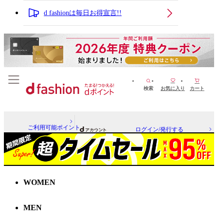
d fashionは毎日お得宣言!!
検索
お気に入り
カート
ご利用可能ポイント
ログイン/発行する
WOMEN
MEN