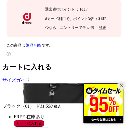
通常獲得ポイント
：
105
P
dカード利用で、
ポイント
3
倍
：
315
P
今なら
、エントリーで最大
倍！
詳細
この商品は
返品可能
です。
カートに入れる
サイズガイド
ブラック（01）
￥11,550
税込
FREE
在庫あり
カートに入れる