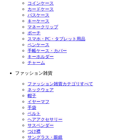
コインケース
カードケース
パスケース
キーケース
マネークリップ
ポーチ
スマホ・PC・タブレット用品
ペンケース
手帳ケース・カバー
キーホルダー
チャーム
ファッション雑貨
ファッション雑貨カテゴリすべて
ネックウェア
帽子
イヤーマフ
手袋
ベルト
ヘアアクセサリー
サスペンダー
つけ襟
サングラス・眼鏡