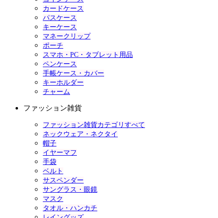
カードケース
パスケース
キーケース
マネークリップ
ポーチ
スマホ・PC・タブレット用品
ペンケース
手帳ケース・カバー
キーホルダー
チャーム
ファッション雑貨
ファッション雑貨カテゴリすべて
ネックウェア・ネクタイ
帽子
イヤーマフ
手袋
ベルト
サスペンダー
サングラス・眼鏡
マスク
タオル・ハンカチ
レイングッズ