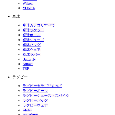
Wilson
YONEX
卓球
卓球カテゴリすべて
卓球ラケット
卓球ボール
卓球シューズ
卓球バッグ
卓球ウェア
卓球ラバー
Butterfly
Nittaku
TSP
ラグビー
ラグビーカテゴリすべて
ラグビーボール
ラグビーシューズ・スパイク
ラグビーバッグ
ラグビーウェア
adidas
canterbury