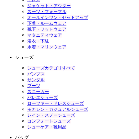
ジャケット・アウター
スーツ・フォーマル
オールインワン・セットアップ
下着・ルームウェア
靴下・フットウェア
マタニティウェア
浴衣・下駄
水着・マリンウェア
シューズ
シューズカテゴリすべて
パンプス
サンダル
ブーツ
スニーカー
バレエシューズ
ローファー・ドレスシューズ
モカシン・カジュアルシューズ
レイン・スノーシューズ
コンフォートシューズ
シューケア・靴用品
バッグ