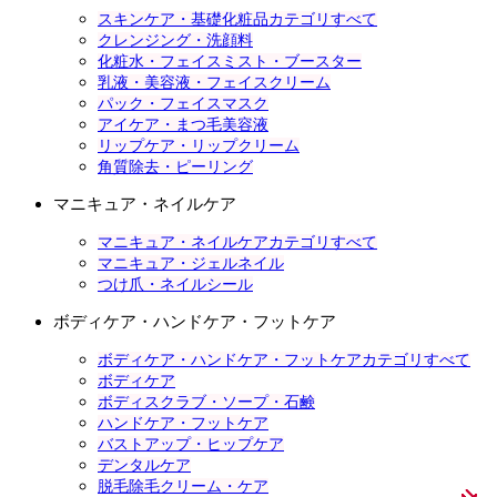
スキンケア・基礎化粧品カテゴリすべて
クレンジング・洗顔料
化粧水・フェイスミスト・ブースター
乳液・美容液・フェイスクリーム
パック・フェイスマスク
アイケア・まつ毛美容液
リップケア・リップクリーム
角質除去・ピーリング
マニキュア・ネイルケア
マニキュア・ネイルケアカテゴリすべて
マニキュア・ジェルネイル
つけ爪・ネイルシール
ボディケア・ハンドケア・フットケア
ボディケア・ハンドケア・フットケアカテゴリすべて
ボディケア
ボディスクラブ・ソープ・石鹸
ハンドケア・フットケア
バストアップ・ヒップケア
デンタルケア
脱毛除毛クリーム・ケア