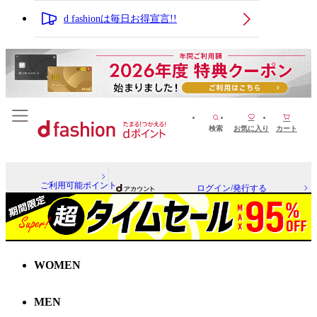
d fashionは毎日お得宣言!!
検索
お気に入り
カート
ご利用可能ポイント
ログイン/発行する
WOMEN
MEN