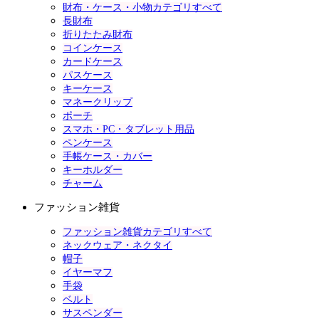
財布・ケース・小物カテゴリすべて
長財布
折りたたみ財布
コインケース
カードケース
パスケース
キーケース
マネークリップ
ポーチ
スマホ・PC・タブレット用品
ペンケース
手帳ケース・カバー
キーホルダー
チャーム
ファッション雑貨
ファッション雑貨カテゴリすべて
ネックウェア・ネクタイ
帽子
イヤーマフ
手袋
ベルト
サスペンダー