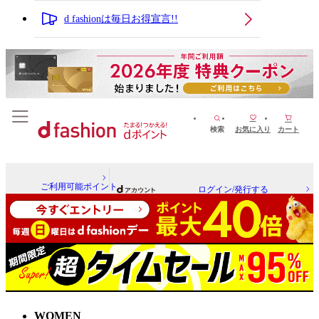
d fashionは毎日お得宣言!!
検索
お気に入り
カート
ご利用可能ポイント
ログイン/発行する
WOMEN