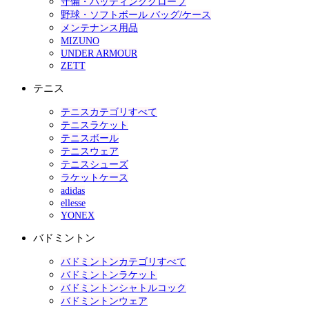
守備・バッティンググローブ
野球・ソフトボール バッグ/ケース
メンテナンス用品
MIZUNO
UNDER ARMOUR
ZETT
テニス
テニスカテゴリすべて
テニスラケット
テニスボール
テニスウェア
テニスシューズ
ラケットケース
adidas
ellesse
YONEX
バドミントン
バドミントンカテゴリすべて
バドミントンラケット
バドミントンシャトルコック
バドミントンウェア