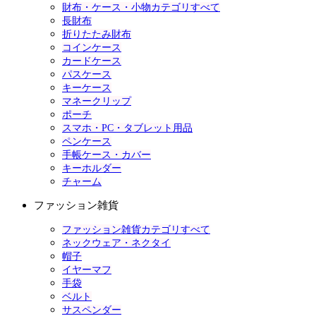
財布・ケース・小物カテゴリすべて
長財布
折りたたみ財布
コインケース
カードケース
パスケース
キーケース
マネークリップ
ポーチ
スマホ・PC・タブレット用品
ペンケース
手帳ケース・カバー
キーホルダー
チャーム
ファッション雑貨
ファッション雑貨カテゴリすべて
ネックウェア・ネクタイ
帽子
イヤーマフ
手袋
ベルト
サスペンダー