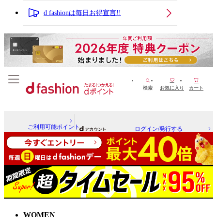
d fashionは毎日お得宣言!!
検索
お気に入り
カート
ご利用可能ポイント
ログイン/発行する
WOMEN