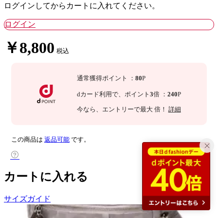
ログインしてからカートに入れてください。
ログイン
￥8,800
税込
通常獲得ポイント
：
80
P
dカード利用で、
ポイント
3
倍
：
240
P
今なら
、エントリーで最大
倍！
詳細
この商品は
返品可能
です。
カートに入れる
サイズガイド