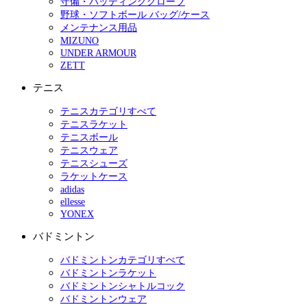
守備・バッティンググローブ
野球・ソフトボール バッグ/ケース
メンテナンス用品
MIZUNO
UNDER ARMOUR
ZETT
テニス
テニスカテゴリすべて
テニスラケット
テニスボール
テニスウェア
テニスシューズ
ラケットケース
adidas
ellesse
YONEX
バドミントン
バドミントンカテゴリすべて
バドミントンラケット
バドミントンシャトルコック
バドミントンウェア