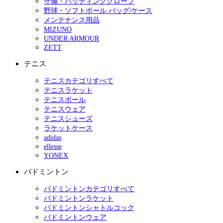
守備・バッティンググローブ
野球・ソフトボール バッグ/ケース
メンテナンス用品
MIZUNO
UNDER ARMOUR
ZETT
テニス
テニスカテゴリすべて
テニスラケット
テニスボール
テニスウェア
テニスシューズ
ラケットケース
adidas
ellesse
YONEX
バドミントン
バドミントンカテゴリすべて
バドミントンラケット
バドミントンシャトルコック
バドミントンウェア