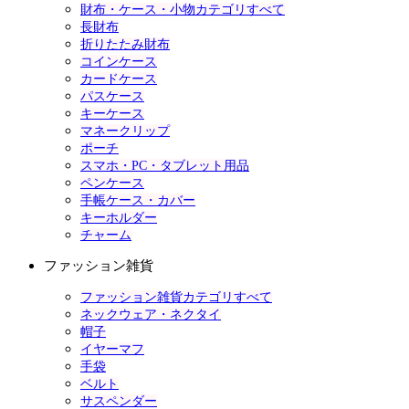
財布・ケース・小物カテゴリすべて
長財布
折りたたみ財布
コインケース
カードケース
パスケース
キーケース
マネークリップ
ポーチ
スマホ・PC・タブレット用品
ペンケース
手帳ケース・カバー
キーホルダー
チャーム
ファッション雑貨
ファッション雑貨カテゴリすべて
ネックウェア・ネクタイ
帽子
イヤーマフ
手袋
ベルト
サスペンダー