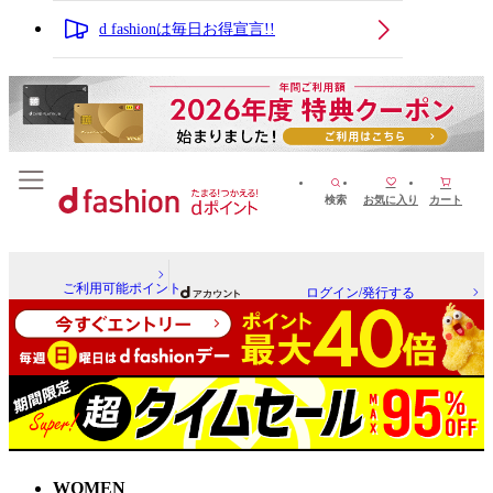
d fashionは毎日お得宣言!!
検索
お気に入り
カート
ご利用可能ポイント
ログイン/発行する
WOMEN