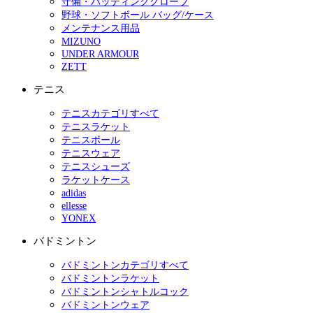
守備・バッティンググローブ
野球・ソフトボール バッグ/ケース
メンテナンス用品
MIZUNO
UNDER ARMOUR
ZETT
テニス
テニスカテゴリすべて
テニスラケット
テニスボール
テニスウェア
テニスシューズ
ラケットケース
adidas
ellesse
YONEX
バドミントン
バドミントンカテゴリすべて
バドミントンラケット
バドミントンシャトルコック
バドミントンウェア