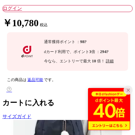
ログイン
￥10,780
税込
通常獲得ポイント
：
98
P
dカード利用で、
ポイント
3
倍
：
294
P
今なら
、エントリーで最大
10
倍！
詳細
この商品は
返品可能
です。
カートに入れる
サイズガイド