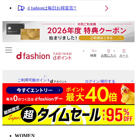
d fashionは毎日お得宣言!!
検索
お気に入り
カート
ご利用可能ポイント
ログイン/発行する
WOMEN