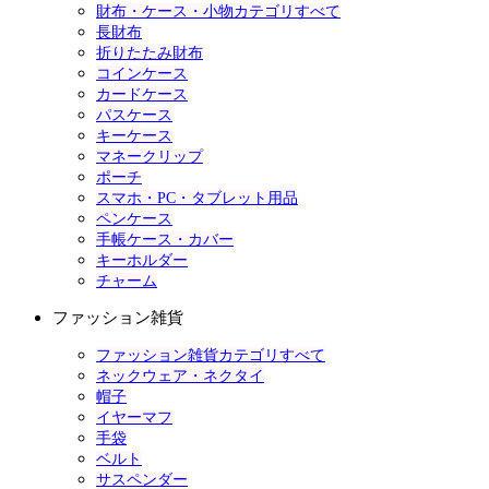
財布・ケース・小物カテゴリすべて
長財布
折りたたみ財布
コインケース
カードケース
パスケース
キーケース
マネークリップ
ポーチ
スマホ・PC・タブレット用品
ペンケース
手帳ケース・カバー
キーホルダー
チャーム
ファッション雑貨
ファッション雑貨カテゴリすべて
ネックウェア・ネクタイ
帽子
イヤーマフ
手袋
ベルト
サスペンダー