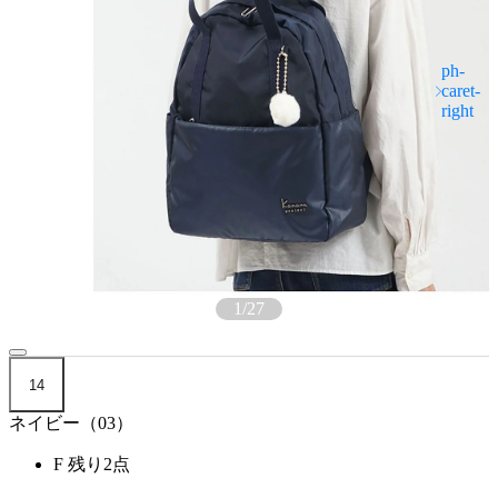
1
/
27
14
ネイビー（03）
F
残り2点