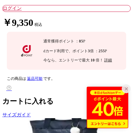
ログイン
￥9,350
税込
通常獲得ポイント
：
85
P
dカード利用で、
ポイント
3
倍
：
255
P
今なら
、エントリーで最大
10
倍！
詳細
この商品は
返品可能
です。
カートに入れる
サイズガイド