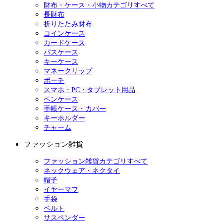
財布・ケース・小物カテゴリすべて
長財布
折りたたみ財布
コインケース
カードケース
パスケース
キーケース
マネークリップ
ポーチ
スマホ・PC・タブレット用品
ペンケース
手帳ケース・カバー
キーホルダー
チャーム
ファッション雑貨
ファッション雑貨カテゴリすべて
ネックウェア・ネクタイ
帽子
イヤーマフ
手袋
ベルト
サスペンダー