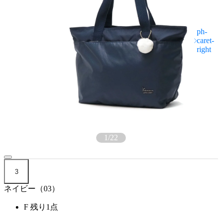
1
/
22
3
ネイビー（03）
F
残り1点