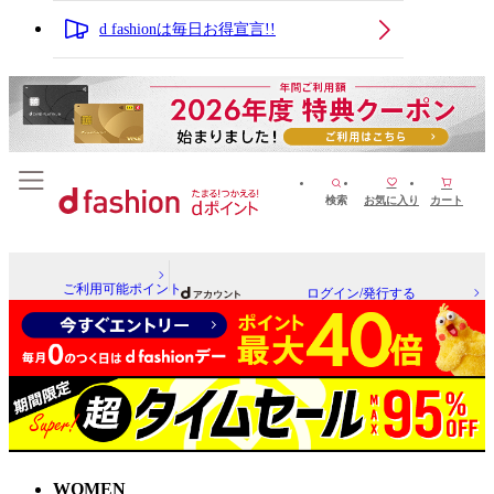
d fashionは毎日お得宣言!!
検索
お気に入り
カート
ご利用可能ポイント
ログイン/発行する
WOMEN