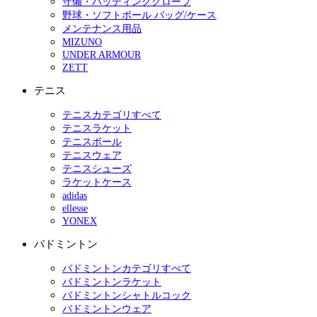
守備・バッティンググローブ
野球・ソフトボール バッグ/ケース
メンテナンス用品
MIZUNO
UNDER ARMOUR
ZETT
テニス
テニスカテゴリすべて
テニスラケット
テニスボール
テニスウェア
テニスシューズ
ラケットケース
adidas
ellesse
YONEX
バドミントン
バドミントンカテゴリすべて
バドミントンラケット
バドミントンシャトルコック
バドミントンウェア