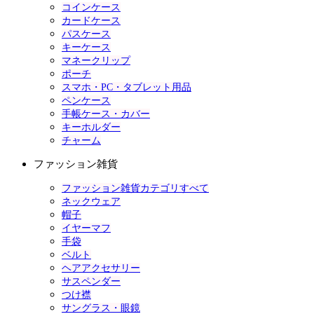
コインケース
カードケース
パスケース
キーケース
マネークリップ
ポーチ
スマホ・PC・タブレット用品
ペンケース
手帳ケース・カバー
キーホルダー
チャーム
ファッション雑貨
ファッション雑貨カテゴリすべて
ネックウェア
帽子
イヤーマフ
手袋
ベルト
ヘアアクセサリー
サスペンダー
つけ襟
サングラス・眼鏡