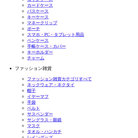
カードケース
パスケース
キーケース
マネークリップ
ポーチ
スマホ・PC・タブレット用品
ペンケース
手帳ケース・カバー
キーホルダー
チャーム
ファッション雑貨
ファッション雑貨カテゴリすべて
ネックウェア・ネクタイ
帽子
イヤーマフ
手袋
ベルト
サスペンダー
サングラス・眼鏡
マスク
タオル・ハンカチ
レイングッズ