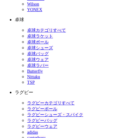
Wilson
YONEX
卓球
卓球カテゴリすべて
卓球ラケット
卓球ボール
卓球シューズ
卓球バッグ
卓球ウェア
卓球ラバー
Butterfly
Nittaku
TSP
ラグビー
ラグビーカテゴリすべて
ラグビーボール
ラグビーシューズ・スパイク
ラグビーバッグ
ラグビーウェア
adidas
canterbury