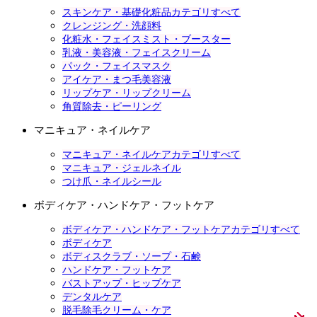
スキンケア・基礎化粧品カテゴリすべて
クレンジング・洗顔料
化粧水・フェイスミスト・ブースター
乳液・美容液・フェイスクリーム
パック・フェイスマスク
アイケア・まつ毛美容液
リップケア・リップクリーム
角質除去・ピーリング
マニキュア・ネイルケア
マニキュア・ネイルケアカテゴリすべて
マニキュア・ジェルネイル
つけ爪・ネイルシール
ボディケア・ハンドケア・フットケア
ボディケア・ハンドケア・フットケアカテゴリすべて
ボディケア
ボディスクラブ・ソープ・石鹸
ハンドケア・フットケア
バストアップ・ヒップケア
デンタルケア
脱毛除毛クリーム・ケア