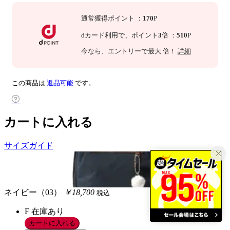
通常獲得ポイント
：
170
P
dカード利用で、
ポイント
3
倍
：
510
P
今なら
、エントリーで最大
倍！
詳細
この商品は
返品可能
です。
カートに入れる
サイズガイド
ネイビー（03）
￥18,700
税込
F
在庫あり
カートに入れる