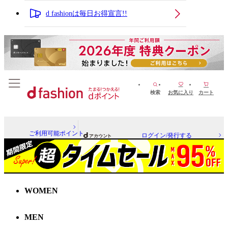
d fashionは毎日お得宣言!!
検索
お気に入り
カート
ご利用可能ポイント
ログイン/発行する
WOMEN
MEN