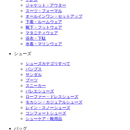
ジャケット・アウター
スーツ・フォーマル
オールインワン・セットアップ
下着・ルームウェア
靴下・フットウェア
マタニティウェア
浴衣・下駄
水着・マリンウェア
シューズ
シューズカテゴリすべて
パンプス
サンダル
ブーツ
スニーカー
バレエシューズ
ローファー・ドレスシューズ
モカシン・カジュアルシューズ
レイン・スノーシューズ
コンフォートシューズ
シューケア・靴用品
バッグ