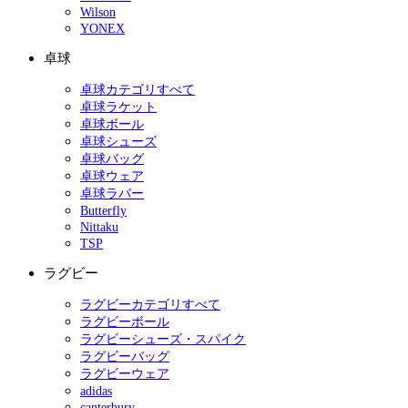
Wilson
YONEX
卓球
卓球カテゴリすべて
卓球ラケット
卓球ボール
卓球シューズ
卓球バッグ
卓球ウェア
卓球ラバー
Butterfly
Nittaku
TSP
ラグビー
ラグビーカテゴリすべて
ラグビーボール
ラグビーシューズ・スパイク
ラグビーバッグ
ラグビーウェア
adidas
canterbury