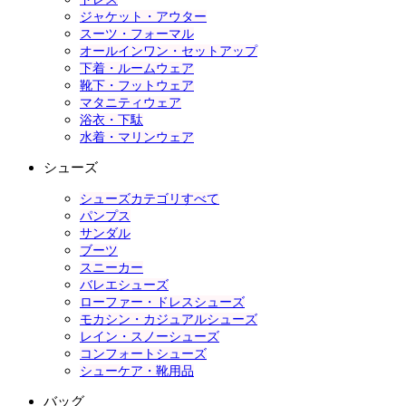
ジャケット・アウター
スーツ・フォーマル
オールインワン・セットアップ
下着・ルームウェア
靴下・フットウェア
マタニティウェア
浴衣・下駄
水着・マリンウェア
シューズ
シューズカテゴリすべて
パンプス
サンダル
ブーツ
スニーカー
バレエシューズ
ローファー・ドレスシューズ
モカシン・カジュアルシューズ
レイン・スノーシューズ
コンフォートシューズ
シューケア・靴用品
バッグ