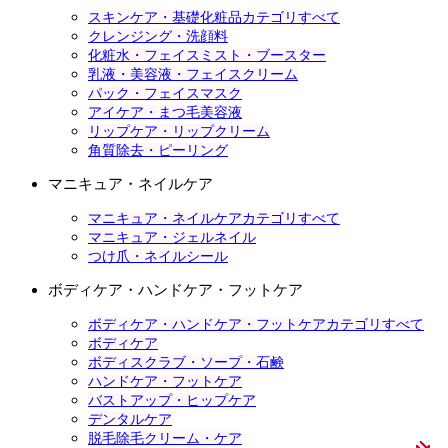
スキンケア・基礎化粧品カテゴリすべて
クレンジング・洗顔料
化粧水・フェイスミスト・ブースター
乳液・美容液・フェイスクリーム
パック・フェイスマスク
アイケア・まつ毛美容液
リップケア・リップクリーム
角質除去・ピーリング
マニキュア・ネイルケア
マニキュア・ネイルケアカテゴリすべて
マニキュア・ジェルネイル
つけ爪・ネイルシール
ボディケア・ハンドケア・フットケア
ボディケア・ハンドケア・フットケアカテゴリすべて
ボディケア
ボディスクラブ・ソープ・石鹸
ハンドケア・フットケア
バストアップ・ヒップケア
デンタルケア
脱毛除毛クリーム・ケア