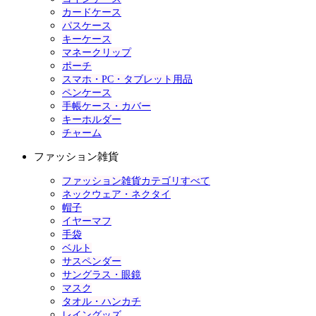
カードケース
パスケース
キーケース
マネークリップ
ポーチ
スマホ・PC・タブレット用品
ペンケース
手帳ケース・カバー
キーホルダー
チャーム
ファッション雑貨
ファッション雑貨カテゴリすべて
ネックウェア・ネクタイ
帽子
イヤーマフ
手袋
ベルト
サスペンダー
サングラス・眼鏡
マスク
タオル・ハンカチ
レイングッズ