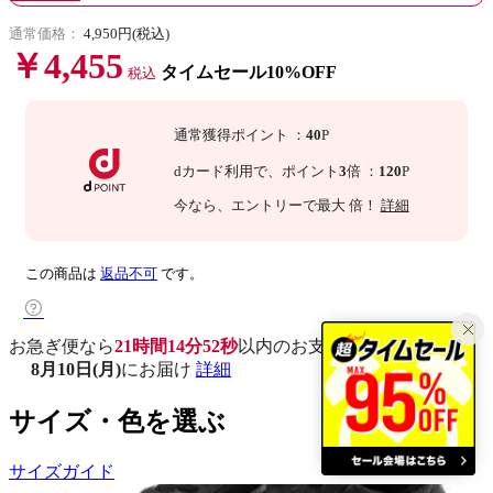
通常価格：
4,950円(税込)
￥4,455
タイムセール10%OFF
税込
通常獲得ポイント
：
40
P
dカード利用で、
ポイント
3
倍
：
120
P
今なら
、エントリーで最大
倍！
詳細
この商品は
返品不可
です。
お急ぎ便なら
21時間14分51秒
以内
のお支払いで
8月10日(月)
にお届け
詳細
サイズ・色を選ぶ
サイズガイド