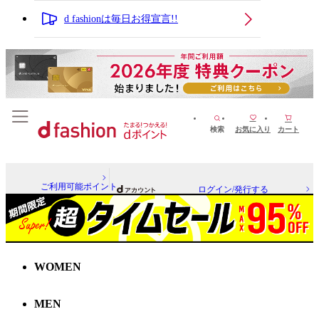
d fashionは毎日お得宣言!!
検索
お気に入り
カート
ご利用可能ポイント
ログイン/発行する
WOMEN
MEN