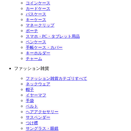
コインケース
カードケース
パスケース
キーケース
マネークリップ
ポーチ
スマホ・PC・タブレット用品
ペンケース
手帳ケース・カバー
キーホルダー
チャーム
ファッション雑貨
ファッション雑貨カテゴリすべて
ネックウェア
帽子
イヤーマフ
手袋
ベルト
ヘアアクセサリー
サスペンダー
つけ襟
サングラス・眼鏡