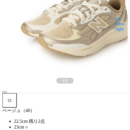
1
/
6
21
ベージュ（40）
22.5cm
残り2点
23cm
○