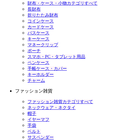
財布・ケース・小物カテゴリすべて
長財布
折りたたみ財布
コインケース
カードケース
パスケース
キーケース
マネークリップ
ポーチ
スマホ・PC・タブレット用品
ペンケース
手帳ケース・カバー
キーホルダー
チャーム
ファッション雑貨
ファッション雑貨カテゴリすべて
ネックウェア・ネクタイ
帽子
イヤーマフ
手袋
ベルト
サスペンダー