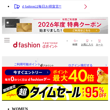
d fashionは毎日お得宣言!!
検索
お気に入り
カート
ご利用可能ポイント
ログイン/発行する
WOMEN