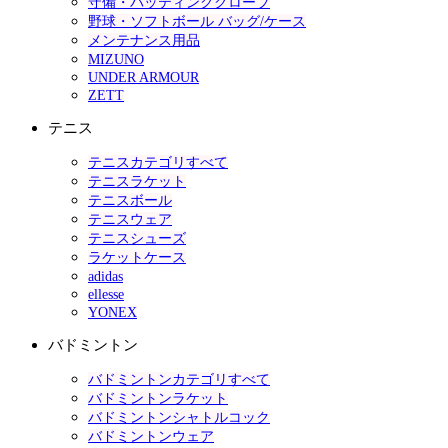
守備・バッティンググローブ
野球・ソフトボール バッグ/ケース
メンテナンス用品
MIZUNO
UNDER ARMOUR
ZETT
テニス
テニスカテゴリすべて
テニスラケット
テニスボール
テニスウェア
テニスシューズ
ラケットケース
adidas
ellesse
YONEX
バドミントン
バドミントンカテゴリすべて
バドミントンラケット
バドミントンシャトルコック
バドミントンウェア