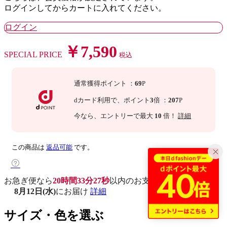
ログインしてからカートに入れてください。
ログイン
￥7,590
SPECIAL PRICE
税込
通常獲得ポイント
：
69
P
dカード利用で、
ポイント
3
倍
：
207
P
今なら
、エントリーで最大
10
倍！
詳細
この商品は
返品可能
です。
お急ぎ便なら
20時間33分26秒
以内
のお支払いで
8月12日(水)
にお届け
詳細
サイズ・色を選ぶ