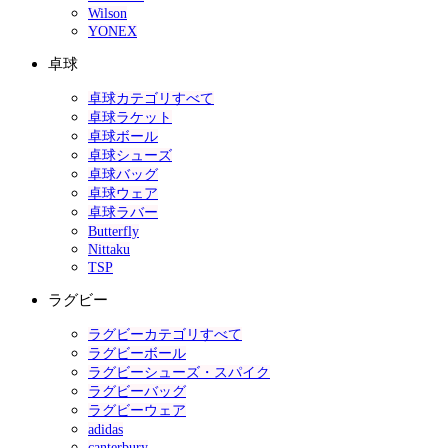
Wilson
YONEX
卓球
卓球カテゴリすべて
卓球ラケット
卓球ボール
卓球シューズ
卓球バッグ
卓球ウェア
卓球ラバー
Butterfly
Nittaku
TSP
ラグビー
ラグビーカテゴリすべて
ラグビーボール
ラグビーシューズ・スパイク
ラグビーバッグ
ラグビーウェア
adidas
canterbury