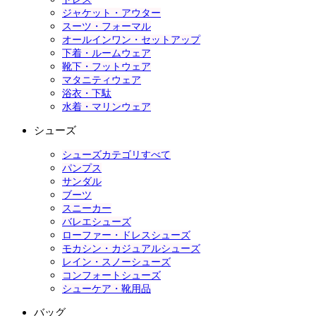
ジャケット・アウター
スーツ・フォーマル
オールインワン・セットアップ
下着・ルームウェア
靴下・フットウェア
マタニティウェア
浴衣・下駄
水着・マリンウェア
シューズ
シューズカテゴリすべて
パンプス
サンダル
ブーツ
スニーカー
バレエシューズ
ローファー・ドレスシューズ
モカシン・カジュアルシューズ
レイン・スノーシューズ
コンフォートシューズ
シューケア・靴用品
バッグ