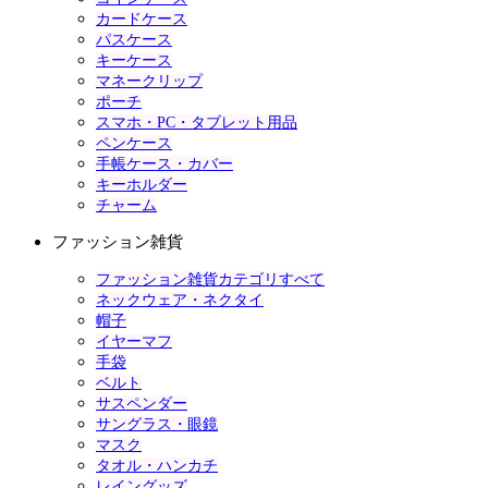
カードケース
パスケース
キーケース
マネークリップ
ポーチ
スマホ・PC・タブレット用品
ペンケース
手帳ケース・カバー
キーホルダー
チャーム
ファッション雑貨
ファッション雑貨カテゴリすべて
ネックウェア・ネクタイ
帽子
イヤーマフ
手袋
ベルト
サスペンダー
サングラス・眼鏡
マスク
タオル・ハンカチ
レイングッズ