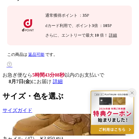
通常獲得ポイント
：
35
P
dカード利用で、
ポイント
3
倍
：
105
P
さらに
、エントリーで最大
10
倍！
詳細
この商品は
返品可能
です。
お急ぎ便なら
5時間43分07秒
以内
のお支払いで
8月7日(金)
にお届け
詳細
サイズ・色を選ぶ
サイズガイド
キャメル（47）
￥3,850
税込