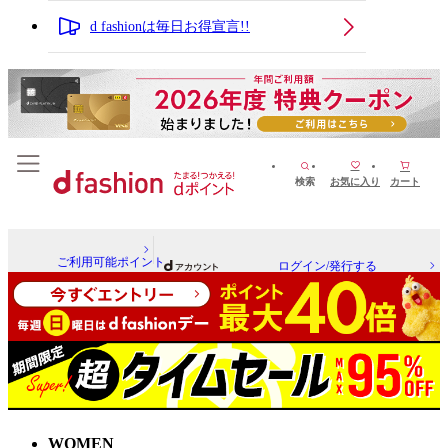
d fashionは毎日お得宣言!!
検索
お気に入り
カート
ご利用可能ポイント
ログイン/発行する
WOMEN