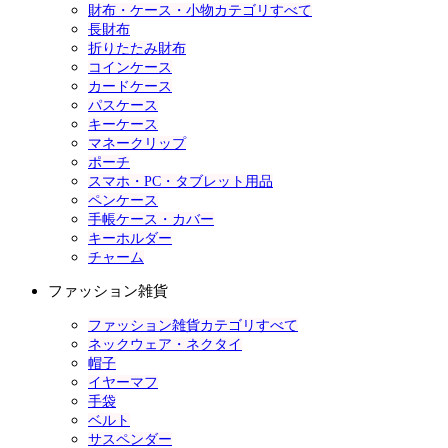
財布・ケース・小物カテゴリすべて
長財布
折りたたみ財布
コインケース
カードケース
パスケース
キーケース
マネークリップ
ポーチ
スマホ・PC・タブレット用品
ペンケース
手帳ケース・カバー
キーホルダー
チャーム
ファッション雑貨
ファッション雑貨カテゴリすべて
ネックウェア・ネクタイ
帽子
イヤーマフ
手袋
ベルト
サスペンダー