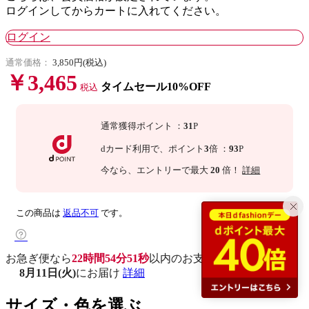
ログインしてからカートに入れてください。
ログイン
通常価格：
3,850円(税込)
￥3,465
タイムセール10%OFF
税込
通常獲得ポイント
：
31
P
dカード利用で、
ポイント
3
倍
：
93
P
今なら
、エントリーで最大
20
倍！
詳細
この商品は
返品不可
です。
お急ぎ便なら
22時間54分50秒
以内
のお支払いで
8月11日(火)
にお届け
詳細
サイズ・色を選ぶ