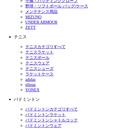
守備・バッティンググローブ
野球・ソフトボール バッグ/ケース
メンテナンス用品
MIZUNO
UNDER ARMOUR
ZETT
テニス
テニスカテゴリすべて
テニスラケット
テニスボール
テニスウェア
テニスシューズ
ラケットケース
adidas
ellesse
YONEX
バドミントン
バドミントンカテゴリすべて
バドミントンラケット
バドミントンシャトルコック
バドミントンウェア