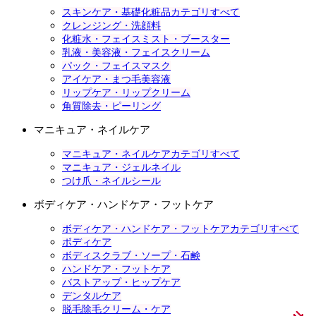
スキンケア・基礎化粧品カテゴリすべて
クレンジング・洗顔料
化粧水・フェイスミスト・ブースター
乳液・美容液・フェイスクリーム
パック・フェイスマスク
アイケア・まつ毛美容液
リップケア・リップクリーム
角質除去・ピーリング
マニキュア・ネイルケア
マニキュア・ネイルケアカテゴリすべて
マニキュア・ジェルネイル
つけ爪・ネイルシール
ボディケア・ハンドケア・フットケア
ボディケア・ハンドケア・フットケアカテゴリすべて
ボディケア
ボディスクラブ・ソープ・石鹸
ハンドケア・フットケア
バストアップ・ヒップケア
デンタルケア
脱毛除毛クリーム・ケア