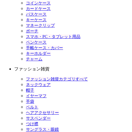
コインケース
カードケース
パスケース
キーケース
マネークリップ
ポーチ
スマホ・PC・タブレット用品
ペンケース
手帳ケース・カバー
キーホルダー
チャーム
ファッション雑貨
ファッション雑貨カテゴリすべて
ネックウェア
帽子
イヤーマフ
手袋
ベルト
ヘアアクセサリー
サスペンダー
つけ襟
サングラス・眼鏡