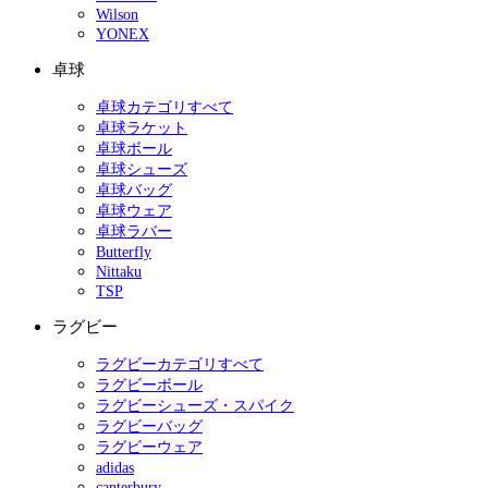
Wilson
YONEX
卓球
卓球カテゴリすべて
卓球ラケット
卓球ボール
卓球シューズ
卓球バッグ
卓球ウェア
卓球ラバー
Butterfly
Nittaku
TSP
ラグビー
ラグビーカテゴリすべて
ラグビーボール
ラグビーシューズ・スパイク
ラグビーバッグ
ラグビーウェア
adidas
canterbury