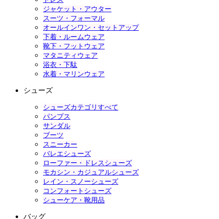
ジャケット・アウター
スーツ・フォーマル
オールインワン・セットアップ
下着・ルームウェア
靴下・フットウェア
マタニティウェア
浴衣・下駄
水着・マリンウェア
シューズ
シューズカテゴリすべて
パンプス
サンダル
ブーツ
スニーカー
バレエシューズ
ローファー・ドレスシューズ
モカシン・カジュアルシューズ
レイン・スノーシューズ
コンフォートシューズ
シューケア・靴用品
バッグ