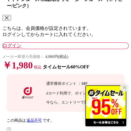
ー/ピンク）
こちらは、会員価格が設定されています。
ログインしてからカートに入れてください。
ログイン
メーカー希望小売価格：
4,980円(税込)
￥1,980
タイムセール60%OFF
税込
通常獲得ポイント
：
18
P
dカード利用で、
ポイント
3
倍
：
54
P
今なら
、エントリーで最大
倍！
詳細
この商品は
返品不可
です。