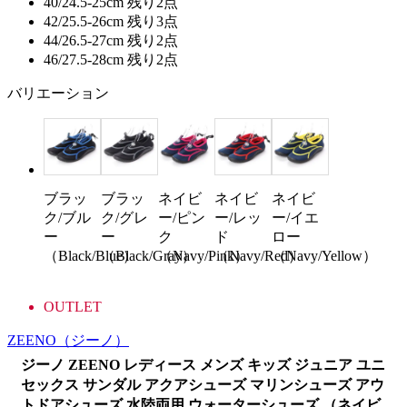
40/24.5-25cm
残り2点
42/25.5-26cm
残り3点
44/26.5-27cm
残り2点
46/27.5-28cm
残り2点
バリエーション
ブラッ
ブラッ
ネイビ
ネイビ
ネイビ
ク/ブル
ク/グレ
ー/ピン
ー/レッ
ー/イエ
ー
ー
ク
ド
ロー
（Black/Blue）
（Black/Gray）
（Navy/Pink）
（Navy/Red）
（Navy/Yellow）
OUTLET
ZEENO
（ジーノ）
ジーノ ZEENO レディース メンズ キッズ ジュニア ユニ
セックス サンダル アクアシューズ マリンシューズ アウ
トドアシューズ 水陸両用 ウォーターシューズ （ネイビ