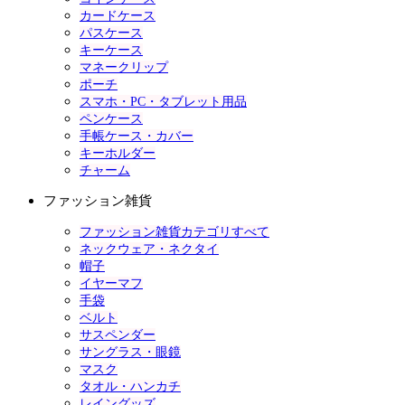
カードケース
パスケース
キーケース
マネークリップ
ポーチ
スマホ・PC・タブレット用品
ペンケース
手帳ケース・カバー
キーホルダー
チャーム
ファッション雑貨
ファッション雑貨カテゴリすべて
ネックウェア・ネクタイ
帽子
イヤーマフ
手袋
ベルト
サスペンダー
サングラス・眼鏡
マスク
タオル・ハンカチ
レイングッズ