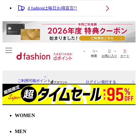
d fashionは毎日お得宣言!!
検索
お気に入り
カート
ご利用可能ポイント
ログイン/発行する
WOMEN
MEN