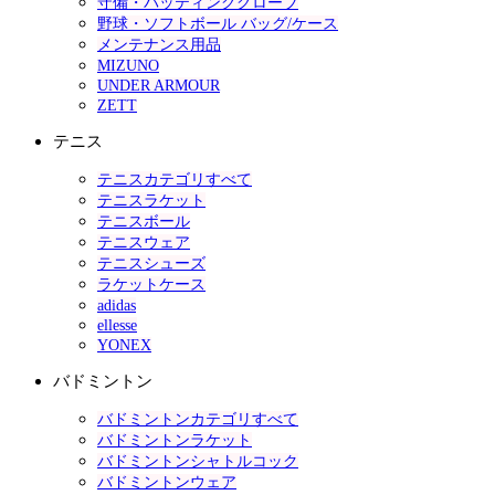
守備・バッティンググローブ
野球・ソフトボール バッグ/ケース
メンテナンス用品
MIZUNO
UNDER ARMOUR
ZETT
テニス
テニスカテゴリすべて
テニスラケット
テニスボール
テニスウェア
テニスシューズ
ラケットケース
adidas
ellesse
YONEX
バドミントン
バドミントンカテゴリすべて
バドミントンラケット
バドミントンシャトルコック
バドミントンウェア