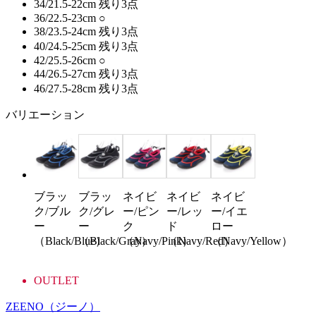
34/21.5-22cm
残り3点
36/22.5-23cm
○
38/23.5-24cm
残り3点
40/24.5-25cm
残り3点
42/25.5-26cm
○
44/26.5-27cm
残り3点
46/27.5-28cm
残り3点
バリエーション
ブラッ
ブラッ
ネイビ
ネイビ
ネイビ
ク/ブル
ク/グレ
ー/ピン
ー/レッ
ー/イエ
ー
ー
ク
ド
ロー
（Black/Blue）
（Black/Gray）
（Navy/Pink）
（Navy/Red）
（Navy/Yellow）
OUTLET
ZEENO
（ジーノ）