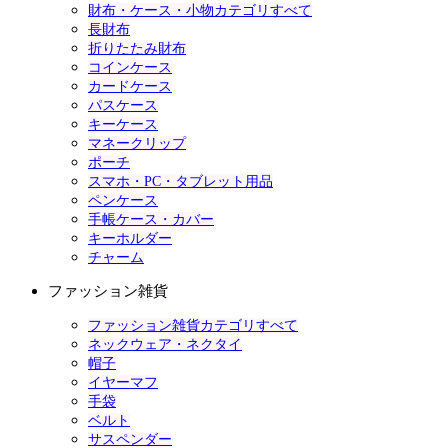
財布・ケース・小物カテゴリすべて
長財布
折りたたみ財布
コインケース
カードケース
パスケース
キーケース
マネークリップ
ポーチ
スマホ・PC・タブレット用品
ペンケース
手帳ケース・カバー
キーホルダー
チャーム
ファッション雑貨
ファッション雑貨カテゴリすべて
ネックウェア・ネクタイ
帽子
イヤーマフ
手袋
ベルト
サスペンダー