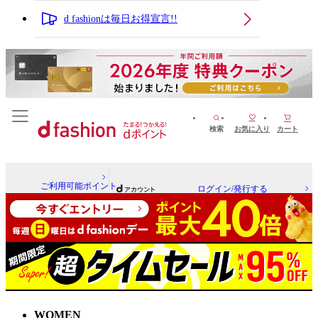
d fashionは毎日お得宣言!!
検索
お気に入り
カート
ご利用可能ポイント
ログイン/発行する
WOMEN