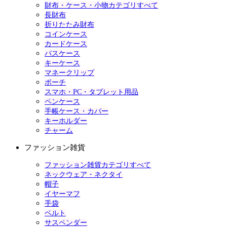
財布・ケース・小物カテゴリすべて
長財布
折りたたみ財布
コインケース
カードケース
パスケース
キーケース
マネークリップ
ポーチ
スマホ・PC・タブレット用品
ペンケース
手帳ケース・カバー
キーホルダー
チャーム
ファッション雑貨
ファッション雑貨カテゴリすべて
ネックウェア・ネクタイ
帽子
イヤーマフ
手袋
ベルト
サスペンダー