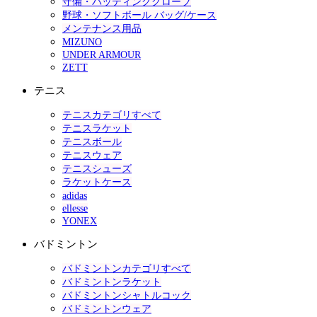
守備・バッティンググローブ
野球・ソフトボール バッグ/ケース
メンテナンス用品
MIZUNO
UNDER ARMOUR
ZETT
テニス
テニスカテゴリすべて
テニスラケット
テニスボール
テニスウェア
テニスシューズ
ラケットケース
adidas
ellesse
YONEX
バドミントン
バドミントンカテゴリすべて
バドミントンラケット
バドミントンシャトルコック
バドミントンウェア