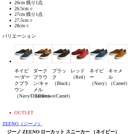
26cm
残り1点
26.5cm
○
27cm
残り1点
27.5cm
○
28cm
○
バリエーション
ネイビ
ダーク
ブラッ
レッド
ネイビ
キャメ
ー/ダー
ブラウ
ク
（Red）
ー
ル
クブラ
ン/キャ
（Black）
（Navy）
（Camel）
ウン
メル
（Navy/DBrown）
（DBrown/Camel）
OUTLET
ZEENO
（ジーノ）
ジーノ ZEENO ローカット スニーカー （ネイビー）