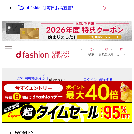
d fashionは毎日お得宣言!!
検索
お気に入り
カート
ご利用可能ポイント
ログイン/発行する
WOMEN