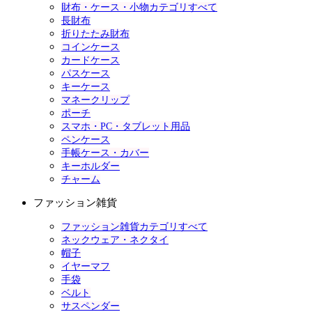
財布・ケース・小物カテゴリすべて
長財布
折りたたみ財布
コインケース
カードケース
パスケース
キーケース
マネークリップ
ポーチ
スマホ・PC・タブレット用品
ペンケース
手帳ケース・カバー
キーホルダー
チャーム
ファッション雑貨
ファッション雑貨カテゴリすべて
ネックウェア・ネクタイ
帽子
イヤーマフ
手袋
ベルト
サスペンダー