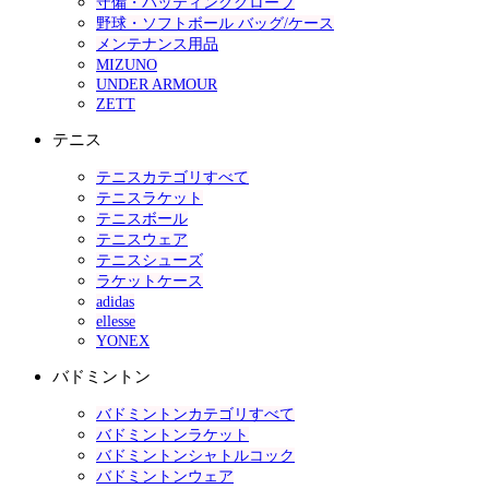
守備・バッティンググローブ
野球・ソフトボール バッグ/ケース
メンテナンス用品
MIZUNO
UNDER ARMOUR
ZETT
テニス
テニスカテゴリすべて
テニスラケット
テニスボール
テニスウェア
テニスシューズ
ラケットケース
adidas
ellesse
YONEX
バドミントン
バドミントンカテゴリすべて
バドミントンラケット
バドミントンシャトルコック
バドミントンウェア