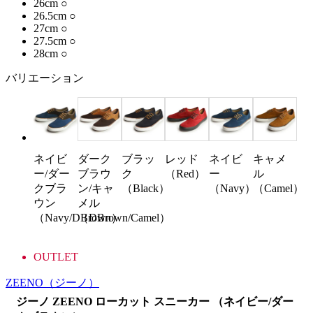
26cm
○
26.5cm
○
27cm
○
27.5cm
○
28cm
○
バリエーション
ネイビ
ダーク
ブラッ
レッド
ネイビ
キャメ
ー/ダー
ブラウ
ク
（Red）
ー
ル
クブラ
ン/キャ
（Black）
（Navy）
（Camel）
ウン
メル
（Navy/DBrown）
（DBrown/Camel）
OUTLET
ZEENO
（ジーノ）
ジーノ ZEENO ローカット スニーカー （ネイビー/ダー