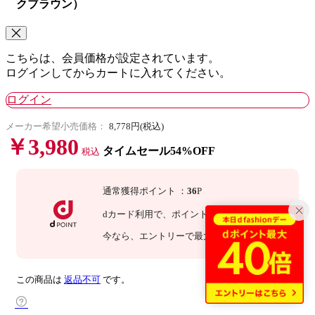
クブラウン）
こちらは、会員価格が設定されています。
ログインしてからカートに入れてください。
ログイン
メーカー希望小売価格：
8,778円(税込)
￥3,980
タイムセール54%OFF
税込
通常獲得ポイント
：
36
P
dカード利用で、
ポイント
3
倍
：
108
P
今なら
、エントリーで最大
10
倍！
詳細
この商品は
返品不可
です。