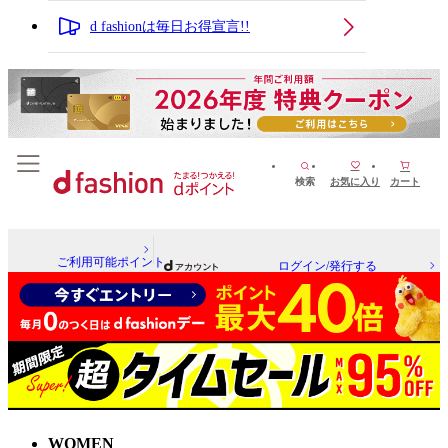
d fashionは毎日お得宣言!!
検索
お気に入り
カート
ご利用可能ポイント
ログイン/発行する
WOMEN