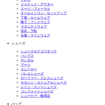
ジャケット・アウター
スーツ・フォーマル
オールインワン・セットアップ
下着・ルームウェア
靴下・フットウェア
マタニティウェア
浴衣・下駄
水着・マリンウェア
シューズ
シューズカテゴリすべて
パンプス
サンダル
ブーツ
スニーカー
バレエシューズ
ローファー・ドレスシューズ
モカシン・カジュアルシューズ
レイン・スノーシューズ
コンフォートシューズ
シューケア・靴用品
バッグ