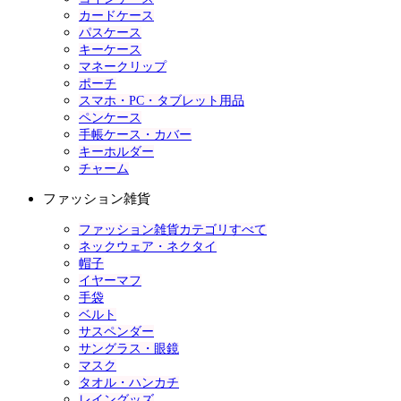
カードケース
パスケース
キーケース
マネークリップ
ポーチ
スマホ・PC・タブレット用品
ペンケース
手帳ケース・カバー
キーホルダー
チャーム
ファッション雑貨
ファッション雑貨カテゴリすべて
ネックウェア・ネクタイ
帽子
イヤーマフ
手袋
ベルト
サスペンダー
サングラス・眼鏡
マスク
タオル・ハンカチ
レイングッズ