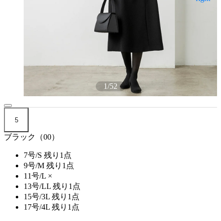
1
/
52
5
ブラック（00）
7号/S
残り1点
9号/M
残り1点
11号/L
×
13号/LL
残り1点
15号/3L
残り1点
17号/4L
残り1点