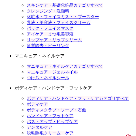
スキンケア・基礎化粧品カテゴリすべて
クレンジング・洗顔料
化粧水・フェイスミスト・ブースター
乳液・美容液・フェイスクリーム
パック・フェイスマスク
アイケア・まつ毛美容液
リップケア・リップクリーム
角質除去・ピーリング
マニキュア・ネイルケア
マニキュア・ネイルケアカテゴリすべて
マニキュア・ジェルネイル
つけ爪・ネイルシール
ボディケア・ハンドケア・フットケア
ボディケア・ハンドケア・フットケアカテゴリすべて
ボディケア
ボディスクラブ・ソープ・石鹸
ハンドケア・フットケア
バストアップ・ヒップケア
デンタルケア
脱毛除毛クリーム・ケア