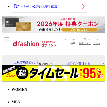
d fashionは毎日お得宣言!!
検索
お気に入り
カート
ご利用可能ポイント
ログイン/発行する
WOMEN
MEN