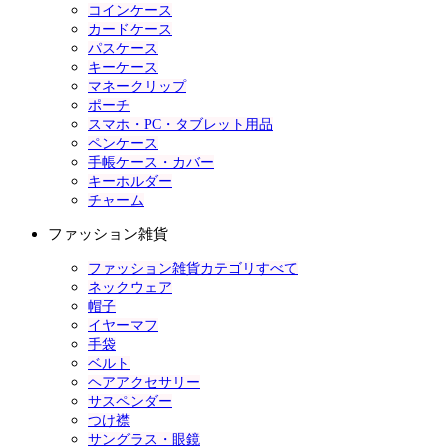
コインケース
カードケース
パスケース
キーケース
マネークリップ
ポーチ
スマホ・PC・タブレット用品
ペンケース
手帳ケース・カバー
キーホルダー
チャーム
ファッション雑貨
ファッション雑貨カテゴリすべて
ネックウェア
帽子
イヤーマフ
手袋
ベルト
ヘアアクセサリー
サスペンダー
つけ襟
サングラス・眼鏡