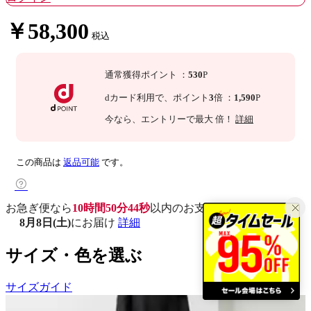
￥58,300
税込
通常獲得ポイント
：
530
P
dカード利用で、
ポイント
3
倍
：
1,590
P
今なら
、エントリーで最大
倍！
詳細
この商品は
返品可能
です。
お急ぎ便なら
10時間50分43秒
以内
のお支払いで
8月8日(土)
にお届け
詳細
サイズ・色を選ぶ
サイズガイド