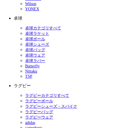
Wilson
YONEX
卓球
卓球カテゴリすべて
卓球ラケット
卓球ボール
卓球シューズ
卓球バッグ
卓球ウェア
卓球ラバー
Butterfly
Nittaku
TSP
ラグビー
ラグビーカテゴリすべて
ラグビーボール
ラグビーシューズ・スパイク
ラグビーバッグ
ラグビーウェア
adidas
canterbury