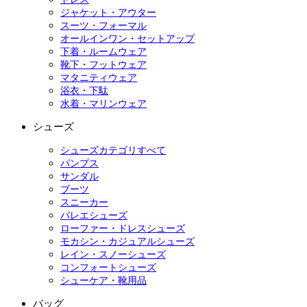
ジャケット・アウター
スーツ・フォーマル
オールインワン・セットアップ
下着・ルームウェア
靴下・フットウェア
マタニティウェア
浴衣・下駄
水着・マリンウェア
シューズ
シューズカテゴリすべて
パンプス
サンダル
ブーツ
スニーカー
バレエシューズ
ローファー・ドレスシューズ
モカシン・カジュアルシューズ
レイン・スノーシューズ
コンフォートシューズ
シューケア・靴用品
バッグ