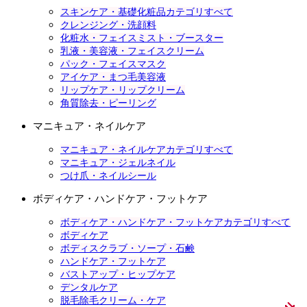
スキンケア・基礎化粧品カテゴリすべて
クレンジング・洗顔料
化粧水・フェイスミスト・ブースター
乳液・美容液・フェイスクリーム
パック・フェイスマスク
アイケア・まつ毛美容液
リップケア・リップクリーム
角質除去・ピーリング
マニキュア・ネイルケア
マニキュア・ネイルケアカテゴリすべて
マニキュア・ジェルネイル
つけ爪・ネイルシール
ボディケア・ハンドケア・フットケア
ボディケア・ハンドケア・フットケアカテゴリすべて
ボディケア
ボディスクラブ・ソープ・石鹸
ハンドケア・フットケア
バストアップ・ヒップケア
デンタルケア
脱毛除毛クリーム・ケア