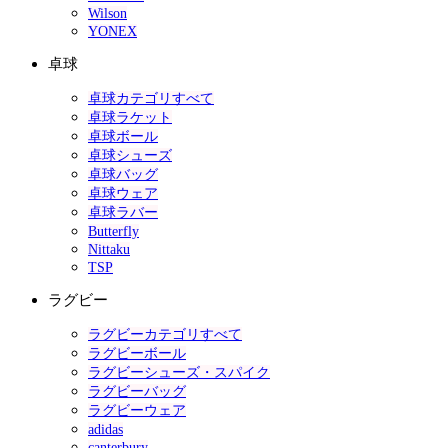
Wilson
YONEX
卓球
卓球カテゴリすべて
卓球ラケット
卓球ボール
卓球シューズ
卓球バッグ
卓球ウェア
卓球ラバー
Butterfly
Nittaku
TSP
ラグビー
ラグビーカテゴリすべて
ラグビーボール
ラグビーシューズ・スパイク
ラグビーバッグ
ラグビーウェア
adidas
canterbury