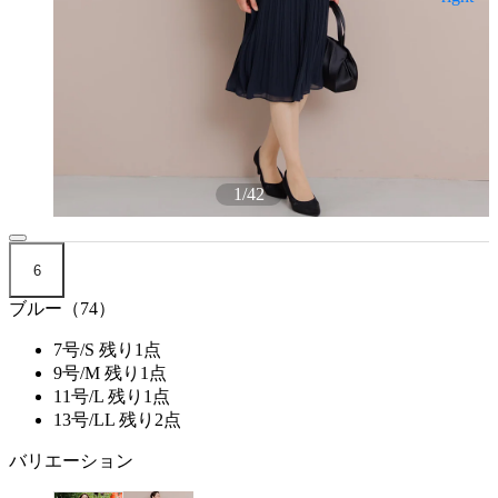
1
/
42
6
ブルー（74）
7号/S
残り1点
9号/M
残り1点
11号/L
残り1点
13号/LL
残り2点
バリエーション