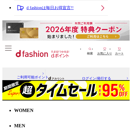
d fashionは毎日お得宣言!!
検索
お気に入り
カート
ご利用可能ポイント
ログイン/発行する
WOMEN
MEN