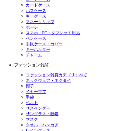
カードケース
パスケース
キーケース
マネークリップ
ポーチ
スマホ・PC・タブレット用品
ペンケース
手帳ケース・カバー
キーホルダー
チャーム
ファッション雑貨
ファッション雑貨カテゴリすべて
ネックウェア・ネクタイ
帽子
イヤーマフ
手袋
ベルト
サスペンダー
サングラス・眼鏡
マスク
タオル・ハンカチ
レイングッズ