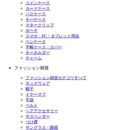
コインケース
カードケース
パスケース
キーケース
マネークリップ
ポーチ
スマホ・PC・タブレット用品
ペンケース
手帳ケース・カバー
キーホルダー
チャーム
ファッション雑貨
ファッション雑貨カテゴリすべて
ネックウェア
帽子
イヤーマフ
手袋
ベルト
ヘアアクセサリー
サスペンダー
つけ襟
サングラス・眼鏡