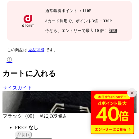
通常獲得ポイント
：
110
P
dカード利用で、
ポイント
3
倍
：
330
P
今なら
、エントリーで最大
10
倍！
詳細
この商品は
返品可能
です。
カートに入れる
サイズガイド
ブラック（00）
￥12,100
税込
FREE
なし
品切れ