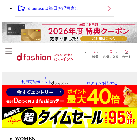
d fashionは毎日お得宣言!!
検索
お気に入り
カート
ご利用可能ポイント
ログイン/発行する
WOMEN