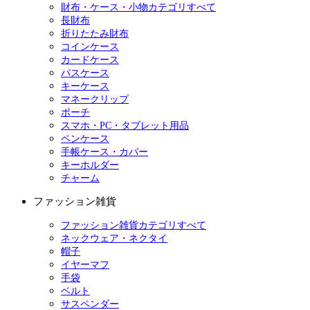
財布・ケース・小物カテゴリすべて
長財布
折りたたみ財布
コインケース
カードケース
パスケース
キーケース
マネークリップ
ポーチ
スマホ・PC・タブレット用品
ペンケース
手帳ケース・カバー
キーホルダー
チャーム
ファッション雑貨
ファッション雑貨カテゴリすべて
ネックウェア・ネクタイ
帽子
イヤーマフ
手袋
ベルト
サスペンダー