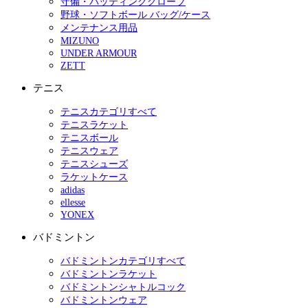
守備・バッティンググローブ
野球・ソフトボール バッグ/ケース
メンテナンス用品
MIZUNO
UNDER ARMOUR
ZETT
テニス
テニスカテゴリすべて
テニスラケット
テニスボール
テニスウェア
テニスシューズ
ラケットケース
adidas
ellesse
YONEX
バドミントン
バドミントンカテゴリすべて
バドミントンラケット
バドミントンシャトルコック
バドミントンウェア