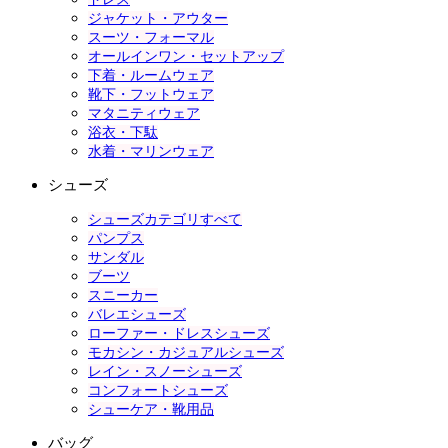
ジャケット・アウター
スーツ・フォーマル
オールインワン・セットアップ
下着・ルームウェア
靴下・フットウェア
マタニティウェア
浴衣・下駄
水着・マリンウェア
シューズ
シューズカテゴリすべて
パンプス
サンダル
ブーツ
スニーカー
バレエシューズ
ローファー・ドレスシューズ
モカシン・カジュアルシューズ
レイン・スノーシューズ
コンフォートシューズ
シューケア・靴用品
バッグ