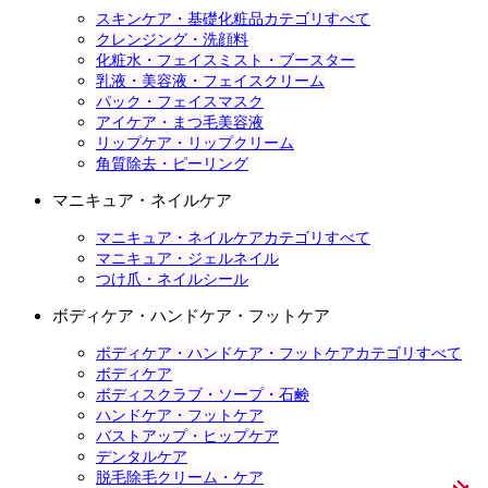
スキンケア・基礎化粧品カテゴリすべて
クレンジング・洗顔料
化粧水・フェイスミスト・ブースター
乳液・美容液・フェイスクリーム
パック・フェイスマスク
アイケア・まつ毛美容液
リップケア・リップクリーム
角質除去・ピーリング
マニキュア・ネイルケア
マニキュア・ネイルケアカテゴリすべて
マニキュア・ジェルネイル
つけ爪・ネイルシール
ボディケア・ハンドケア・フットケア
ボディケア・ハンドケア・フットケアカテゴリすべて
ボディケア
ボディスクラブ・ソープ・石鹸
ハンドケア・フットケア
バストアップ・ヒップケア
デンタルケア
脱毛除毛クリーム・ケア