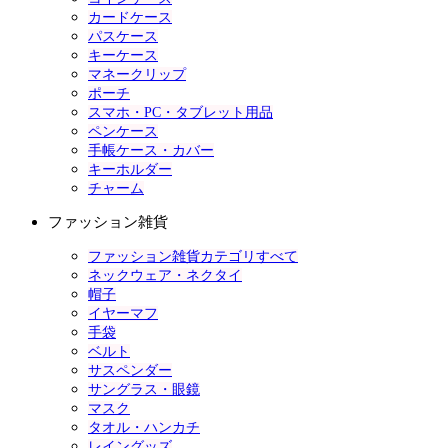
カードケース
パスケース
キーケース
マネークリップ
ポーチ
スマホ・PC・タブレット用品
ペンケース
手帳ケース・カバー
キーホルダー
チャーム
ファッション雑貨
ファッション雑貨カテゴリすべて
ネックウェア・ネクタイ
帽子
イヤーマフ
手袋
ベルト
サスペンダー
サングラス・眼鏡
マスク
タオル・ハンカチ
レイングッズ