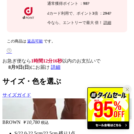
通常獲得ポイント
：
98
P
dカード利用で、
ポイント
3
倍
：
294
P
今なら
、エントリーで最大
倍！
詳細
この商品は
返品可能
です。
お急ぎ便なら
1時間12分14秒
以内
のお支払いで
8月9日(日)
にお届け
詳細
サイズ・色を選ぶ
サイズガイド
BROWN
￥10,780
税込
S/22.0-22.5cm/22.5cm
残り1点