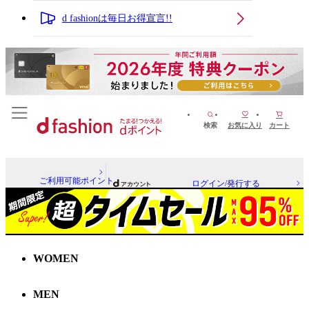
d fashionは毎日お得宣言!!
検索
お気に入り
カート
ご利用可能ポイント
ログイン/発行する
WOMEN
MEN