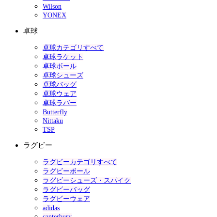
Wilson
YONEX
卓球
卓球カテゴリすべて
卓球ラケット
卓球ボール
卓球シューズ
卓球バッグ
卓球ウェア
卓球ラバー
Butterfly
Nittaku
TSP
ラグビー
ラグビーカテゴリすべて
ラグビーボール
ラグビーシューズ・スパイク
ラグビーバッグ
ラグビーウェア
adidas
canterbury