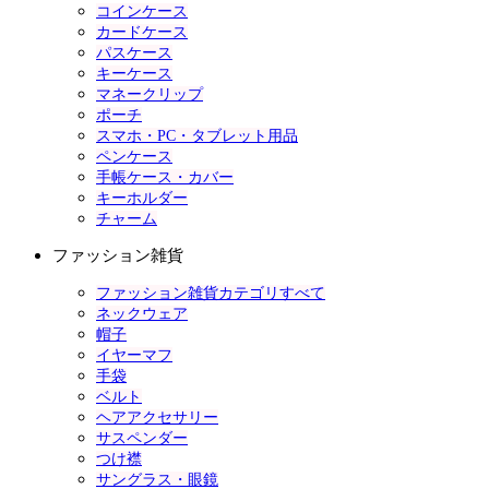
コインケース
カードケース
パスケース
キーケース
マネークリップ
ポーチ
スマホ・PC・タブレット用品
ペンケース
手帳ケース・カバー
キーホルダー
チャーム
ファッション雑貨
ファッション雑貨カテゴリすべて
ネックウェア
帽子
イヤーマフ
手袋
ベルト
ヘアアクセサリー
サスペンダー
つけ襟
サングラス・眼鏡