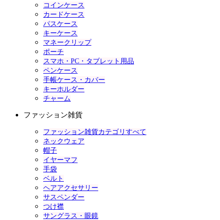
コインケース
カードケース
パスケース
キーケース
マネークリップ
ポーチ
スマホ・PC・タブレット用品
ペンケース
手帳ケース・カバー
キーホルダー
チャーム
ファッション雑貨
ファッション雑貨カテゴリすべて
ネックウェア
帽子
イヤーマフ
手袋
ベルト
ヘアアクセサリー
サスペンダー
つけ襟
サングラス・眼鏡