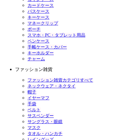
カードケース
パスケース
キーケース
マネークリップ
ポーチ
スマホ・PC・タブレット用品
ペンケース
手帳ケース・カバー
キーホルダー
チャーム
ファッション雑貨
ファッション雑貨カテゴリすべて
ネックウェア・ネクタイ
帽子
イヤーマフ
手袋
ベルト
サスペンダー
サングラス・眼鏡
マスク
タオル・ハンカチ
レイングッズ