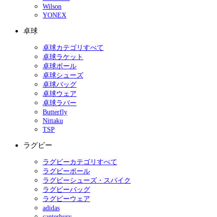
Wilson
YONEX
卓球
卓球カテゴリすべて
卓球ラケット
卓球ボール
卓球シューズ
卓球バッグ
卓球ウェア
卓球ラバー
Butterfly
Nittaku
TSP
ラグビー
ラグビーカテゴリすべて
ラグビーボール
ラグビーシューズ・スパイク
ラグビーバッグ
ラグビーウェア
adidas
canterbury