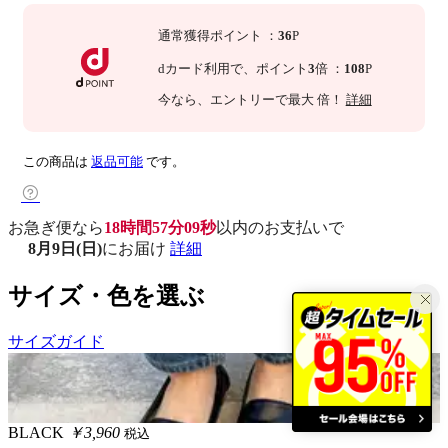
通常獲得ポイント
：
36
P
dカード利用で、
ポイント
3
倍
：
108
P
今なら
、エントリーで最大
倍！
詳細
この商品は
返品可能
です。
お急ぎ便なら
18時間57分08秒
以内
のお支払いで
8月9日(日)
にお届け
詳細
サイズ・色を選ぶ
サイズガイド
BLACK
￥3,960
税込