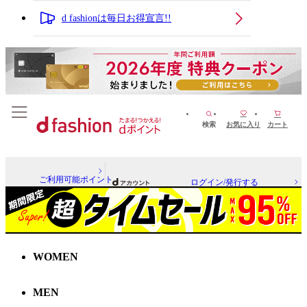
d fashionは毎日お得宣言!!
検索
お気に入り
カート
ご利用可能ポイント
ログイン/発行する
WOMEN
MEN