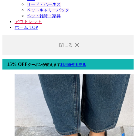
リード・ハーネス
ペットキャリーバック
ペット雑貨・家具
アウトレット
ホーム TOP
閉じる
15% OFF
クーポン
が使えます
利用条件を見る