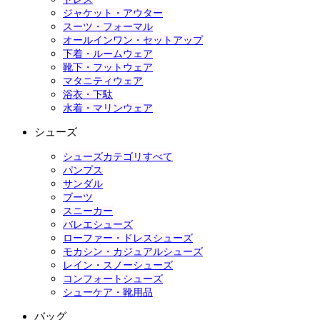
ジャケット・アウター
スーツ・フォーマル
オールインワン・セットアップ
下着・ルームウェア
靴下・フットウェア
マタニティウェア
浴衣・下駄
水着・マリンウェア
シューズ
シューズカテゴリすべて
パンプス
サンダル
ブーツ
スニーカー
バレエシューズ
ローファー・ドレスシューズ
モカシン・カジュアルシューズ
レイン・スノーシューズ
コンフォートシューズ
シューケア・靴用品
バッグ