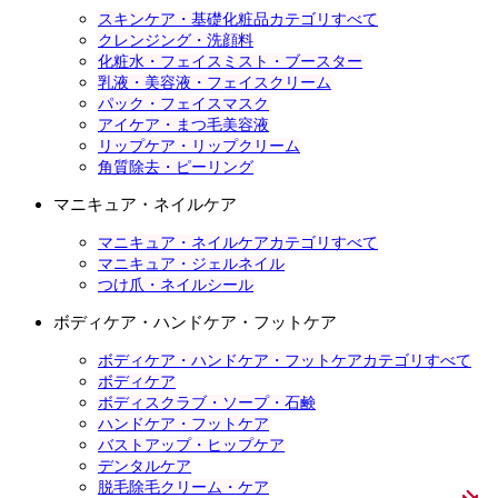
スキンケア・基礎化粧品カテゴリすべて
クレンジング・洗顔料
化粧水・フェイスミスト・ブースター
乳液・美容液・フェイスクリーム
パック・フェイスマスク
アイケア・まつ毛美容液
リップケア・リップクリーム
角質除去・ピーリング
マニキュア・ネイルケア
マニキュア・ネイルケアカテゴリすべて
マニキュア・ジェルネイル
つけ爪・ネイルシール
ボディケア・ハンドケア・フットケア
ボディケア・ハンドケア・フットケアカテゴリすべて
ボディケア
ボディスクラブ・ソープ・石鹸
ハンドケア・フットケア
バストアップ・ヒップケア
デンタルケア
脱毛除毛クリーム・ケア