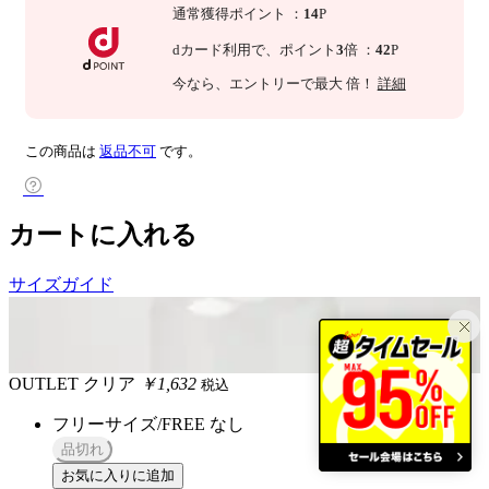
通常獲得ポイント
：
14
P
dカード利用で、
ポイント
3
倍
：
42
P
今なら
、エントリーで最大
倍！
詳細
この商品は
返品不可
です。
カートに入れる
サイズガイド
OUTLET
クリア
￥1,632
税込
フリーサイズ/FREE
なし
品切れ
お気に入りに追加