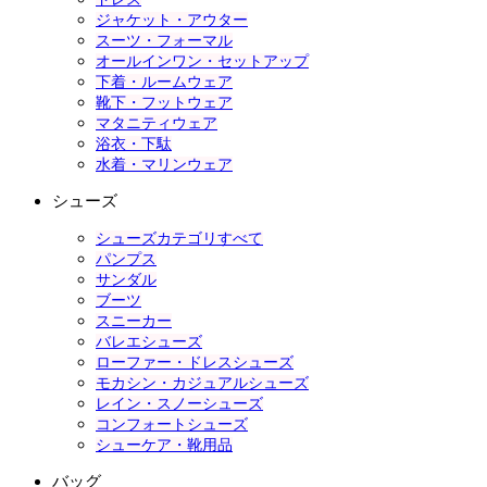
ジャケット・アウター
スーツ・フォーマル
オールインワン・セットアップ
下着・ルームウェア
靴下・フットウェア
マタニティウェア
浴衣・下駄
水着・マリンウェア
シューズ
シューズカテゴリすべて
パンプス
サンダル
ブーツ
スニーカー
バレエシューズ
ローファー・ドレスシューズ
モカシン・カジュアルシューズ
レイン・スノーシューズ
コンフォートシューズ
シューケア・靴用品
バッグ