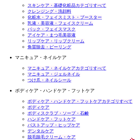
スキンケア・基礎化粧品カテゴリすべて
クレンジング・洗顔料
化粧水・フェイスミスト・ブースター
乳液・美容液・フェイスクリーム
パック・フェイスマスク
アイケア・まつ毛美容液
リップケア・リップクリーム
角質除去・ピーリング
マニキュア・ネイルケア
マニキュア・ネイルケアカテゴリすべて
マニキュア・ジェルネイル
つけ爪・ネイルシール
ボディケア・ハンドケア・フットケア
ボディケア・ハンドケア・フットケアカテゴリすべて
ボディケア
ボディスクラブ・ソープ・石鹸
ハンドケア・フットケア
バストアップ・ヒップケア
デンタルケア
脱毛除毛クリーム・ケア