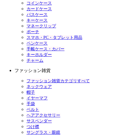
コインケース
カードケース
パスケース
キーケース
マネークリップ
ポーチ
スマホ・PC・タブレット用品
ペンケース
手帳ケース・カバー
キーホルダー
チャーム
ファッション雑貨
ファッション雑貨カテゴリすべて
ネックウェア
帽子
イヤーマフ
手袋
ベルト
ヘアアクセサリー
サスペンダー
つけ襟
サングラス・眼鏡