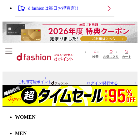
d fashionは毎日お得宣言!!
検索
お気に入り
カート
ご利用可能ポイント
ログイン/発行する
WOMEN
MEN