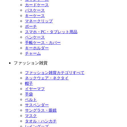
カードケース
パスケース
キーケース
マネークリップ
ポーチ
スマホ・PC・タブレット用品
ペンケース
手帳ケース・カバー
キーホルダー
チャーム
ファッション雑貨
ファッション雑貨カテゴリすべて
ネックウェア・ネクタイ
帽子
イヤーマフ
手袋
ベルト
サスペンダー
サングラス・眼鏡
マスク
タオル・ハンカチ
レイングッズ