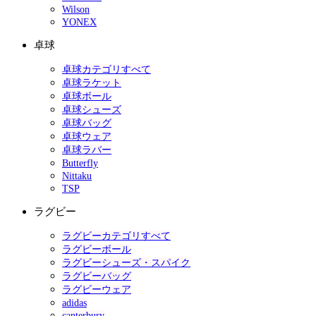
Wilson
YONEX
卓球
卓球カテゴリすべて
卓球ラケット
卓球ボール
卓球シューズ
卓球バッグ
卓球ウェア
卓球ラバー
Butterfly
Nittaku
TSP
ラグビー
ラグビーカテゴリすべて
ラグビーボール
ラグビーシューズ・スパイク
ラグビーバッグ
ラグビーウェア
adidas
canterbury