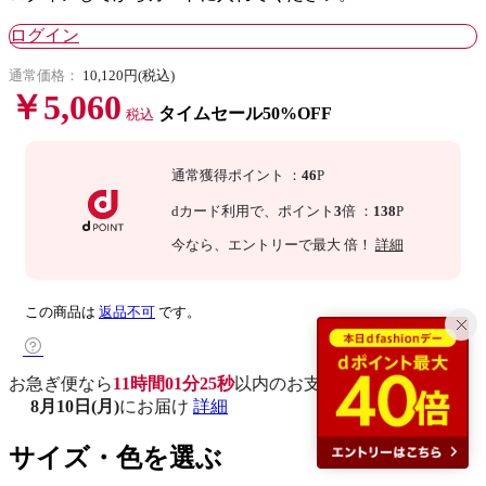
ログイン
通常価格：
10,120円(税込)
￥5,060
タイムセール50%OFF
税込
通常獲得ポイント
：
46
P
dカード利用で、
ポイント
3
倍
：
138
P
今なら
、エントリーで最大
倍！
詳細
この商品は
返品不可
です。
お急ぎ便なら
11時間01分24秒
以内
のお支払いで
8月10日(月)
にお届け
詳細
サイズ・色を選ぶ