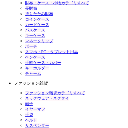
財布・ケース・小物カテゴリすべて
長財布
折りたたみ財布
コインケース
カードケース
パスケース
キーケース
マネークリップ
ポーチ
スマホ・PC・タブレット用品
ペンケース
手帳ケース・カバー
キーホルダー
チャーム
ファッション雑貨
ファッション雑貨カテゴリすべて
ネックウェア・ネクタイ
帽子
イヤーマフ
手袋
ベルト
サスペンダー