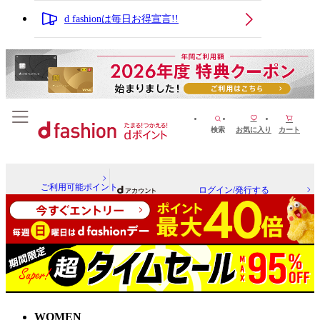
d fashionは毎日お得宣言!!
検索
お気に入り
カート
ご利用可能ポイント
ログイン/発行する
WOMEN