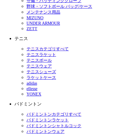
守備・バッティンググローブ
野球・ソフトボール バッグ/ケース
メンテナンス用品
MIZUNO
UNDER ARMOUR
ZETT
テニス
テニスカテゴリすべて
テニスラケット
テニスボール
テニスウェア
テニスシューズ
ラケットケース
adidas
ellesse
YONEX
バドミントン
バドミントンカテゴリすべて
バドミントンラケット
バドミントンシャトルコック
バドミントンウェア