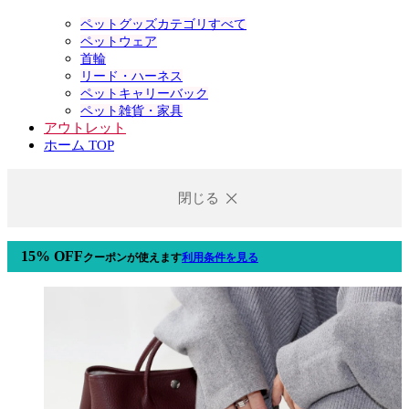
ペットグッズカテゴリすべて
ペットウェア
首輪
リード・ハーネス
ペットキャリーバック
ペット雑貨・家具
アウトレット
ホーム TOP
閉じる
15% OFF
クーポン
が使えます
利用条件を見る