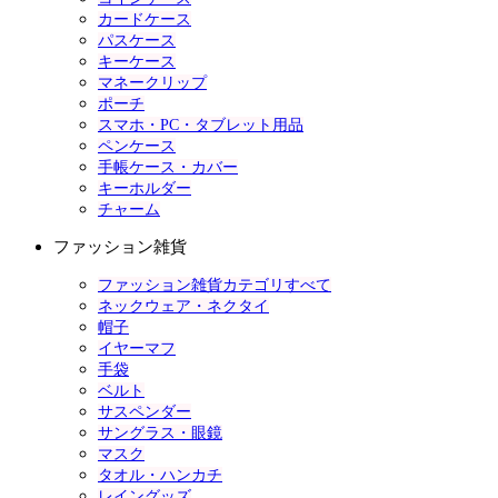
カードケース
パスケース
キーケース
マネークリップ
ポーチ
スマホ・PC・タブレット用品
ペンケース
手帳ケース・カバー
キーホルダー
チャーム
ファッション雑貨
ファッション雑貨カテゴリすべて
ネックウェア・ネクタイ
帽子
イヤーマフ
手袋
ベルト
サスペンダー
サングラス・眼鏡
マスク
タオル・ハンカチ
レイングッズ