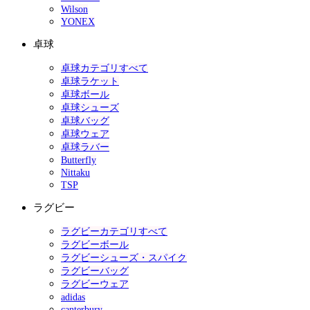
Wilson
YONEX
卓球
卓球カテゴリすべて
卓球ラケット
卓球ボール
卓球シューズ
卓球バッグ
卓球ウェア
卓球ラバー
Butterfly
Nittaku
TSP
ラグビー
ラグビーカテゴリすべて
ラグビーボール
ラグビーシューズ・スパイク
ラグビーバッグ
ラグビーウェア
adidas
canterbury