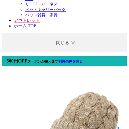
リード・ハーネス
ペットキャリーバック
ペット雑貨・家具
アウトレット
ホーム TOP
閉じる
500円OFF
クーポン
が使えます
利用条件を見る