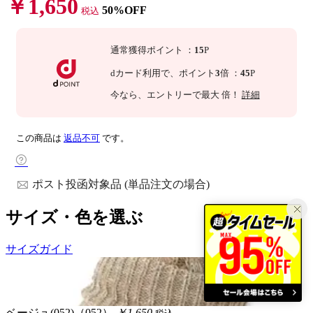
￥1,650
50%OFF
税込
通常獲得ポイント
：
15
P
dカード利用で、
ポイント
3
倍
：
45
P
今なら
、エントリーで最大
倍！
詳細
この商品は
返品不可
です。
ポスト投函対象品 (単品注文の場合)
サイズ・色を選ぶ
サイズガイド
ベージュ(052)（052）
￥1,650