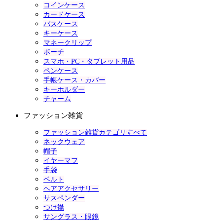
コインケース
カードケース
パスケース
キーケース
マネークリップ
ポーチ
スマホ・PC・タブレット用品
ペンケース
手帳ケース・カバー
キーホルダー
チャーム
ファッション雑貨
ファッション雑貨カテゴリすべて
ネックウェア
帽子
イヤーマフ
手袋
ベルト
ヘアアクセサリー
サスペンダー
つけ襟
サングラス・眼鏡