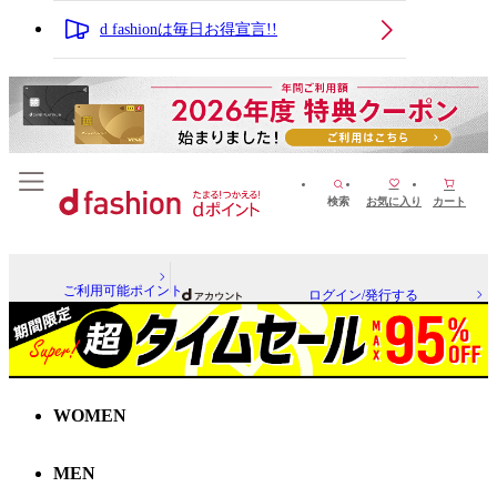
d fashionは毎日お得宣言!!
検索
お気に入り
カート
ご利用可能ポイント
ログイン/発行する
WOMEN
MEN