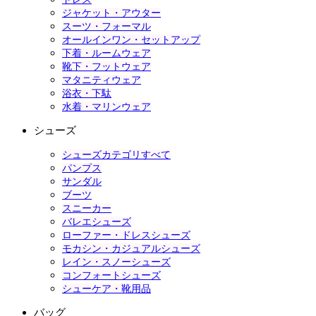
ジャケット・アウター
スーツ・フォーマル
オールインワン・セットアップ
下着・ルームウェア
靴下・フットウェア
マタニティウェア
浴衣・下駄
水着・マリンウェア
シューズ
シューズカテゴリすべて
パンプス
サンダル
ブーツ
スニーカー
バレエシューズ
ローファー・ドレスシューズ
モカシン・カジュアルシューズ
レイン・スノーシューズ
コンフォートシューズ
シューケア・靴用品
バッグ