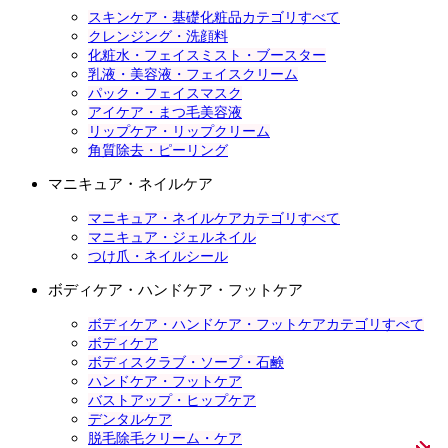
スキンケア・基礎化粧品カテゴリすべて
クレンジング・洗顔料
化粧水・フェイスミスト・ブースター
乳液・美容液・フェイスクリーム
パック・フェイスマスク
アイケア・まつ毛美容液
リップケア・リップクリーム
角質除去・ピーリング
マニキュア・ネイルケア
マニキュア・ネイルケアカテゴリすべて
マニキュア・ジェルネイル
つけ爪・ネイルシール
ボディケア・ハンドケア・フットケア
ボディケア・ハンドケア・フットケアカテゴリすべて
ボディケア
ボディスクラブ・ソープ・石鹸
ハンドケア・フットケア
バストアップ・ヒップケア
デンタルケア
脱毛除毛クリーム・ケア