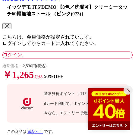
イッツデモ ITS'DEMO 【8色／洗濯可】クリーミータッ
チ60幅無地ストール （ピンク(073)）
こちらは、会員価格が設定されています。
ログインしてからカートに入れてください。
ログイン
通常価格：
2,530円(税込)
￥1,265
50%OFF
税込
通常獲得ポイント
：
11
P
dカード利用で、
ポイント
3
倍
：
33
P
今なら
、エントリーで最大
10
倍！
詳細
この商品は
返品不可
です。