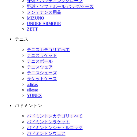
守備・バッティンググローブ
野球・ソフトボール バッグ/ケース
メンテナンス用品
MIZUNO
UNDER ARMOUR
ZETT
テニス
テニスカテゴリすべて
テニスラケット
テニスボール
テニスウェア
テニスシューズ
ラケットケース
adidas
ellesse
YONEX
バドミントン
バドミントンカテゴリすべて
バドミントンラケット
バドミントンシャトルコック
バドミントンウェア