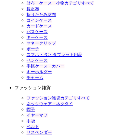
財布・ケース・小物カテゴリすべて
長財布
折りたたみ財布
コインケース
カードケース
パスケース
キーケース
マネークリップ
ポーチ
スマホ・PC・タブレット用品
ペンケース
手帳ケース・カバー
キーホルダー
チャーム
ファッション雑貨
ファッション雑貨カテゴリすべて
ネックウェア・ネクタイ
帽子
イヤーマフ
手袋
ベルト
サスペンダー