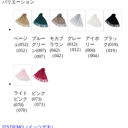
バリエーション
ベージ
ブルー
モカブ
グレー
アイボ
ブラッ
(012)
ュ(052)
グリー
ラウン
リー
ク(019)
（012）
(042)
(004)
（052）
ン(097)
（019）
（042）
（004）
（097）
ライト
ピンク
(073)
ピンク
（073）
(070)
（070）
ITS'DEMO
（イッツデモ）