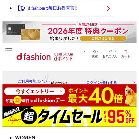
d fashionは毎日お得宣言!!
検索
お気に入り
カート
ご利用可能ポイント
ログイン/発行する
WOMEN