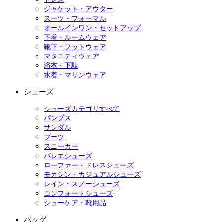
ジャケット・アウター
スーツ・フォーマル
オールインワン・セットアップ
下着・ルームウェア
靴下・フットウェア
マタニティウェア
浴衣・下駄
水着・マリンウェア
シューズ
シューズカテゴリすべて
パンプス
サンダル
ブーツ
スニーカー
バレエシューズ
ローファー・ドレスシューズ
モカシン・カジュアルシューズ
レイン・スノーシューズ
コンフォートシューズ
シューケア・靴用品
バッグ