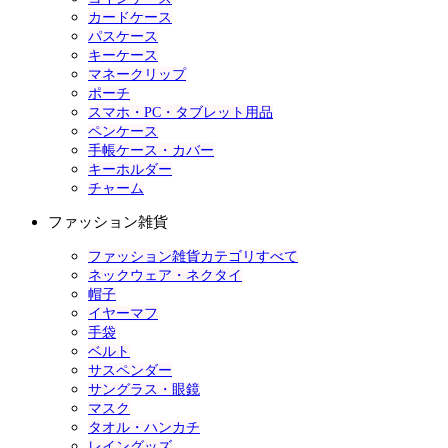
カードケース
パスケース
キーケース
マネークリップ
ポーチ
スマホ・PC・タブレット用品
ペンケース
手帳ケース・カバー
キーホルダー
チャーム
ファッション雑貨
ファッション雑貨カテゴリすべて
ネックウェア・ネクタイ
帽子
イヤーマフ
手袋
ベルト
サスペンダー
サングラス・眼鏡
マスク
タオル・ハンカチ
レイングッズ