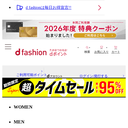
d fashionは毎日お得宣言!!
検索
お気に入り
カート
ご利用可能ポイント
ログイン/発行する
WOMEN
MEN