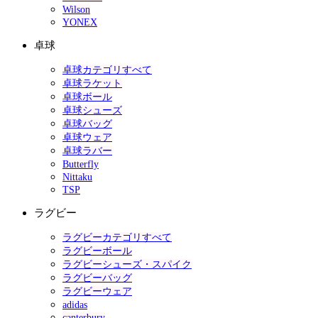
Wilson
YONEX
卓球
卓球カテゴリすべて
卓球ラケット
卓球ボール
卓球シューズ
卓球バッグ
卓球ウェア
卓球ラバー
Butterfly
Nittaku
TSP
ラグビー
ラグビーカテゴリすべて
ラグビーボール
ラグビーシューズ・スパイク
ラグビーバッグ
ラグビーウェア
adidas
canterbury