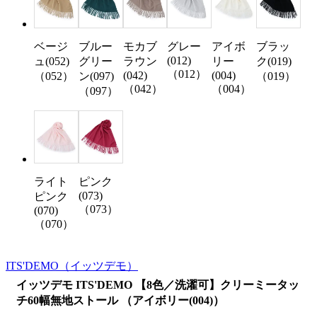
ベージ
ブルー
モカブ
グレー
ブラッ
アイボ
(012)
ュ(052)
グリー
ラウン
ク(019)
リー
（012）
(042)
(004)
（052）
ン(097)
（019）
（042）
（004）
（097）
ライト
ピンク
(073)
ピンク
（073）
(070)
（070）
ITS'DEMO
（イッツデモ）
イッツデモ ITS'DEMO 【8色／洗濯可】クリーミータッ
チ60幅無地ストール （アイボリー(004)）