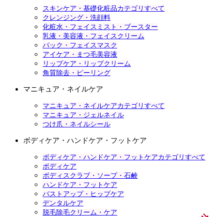
スキンケア・基礎化粧品カテゴリすべて
クレンジング・洗顔料
化粧水・フェイスミスト・ブースター
乳液・美容液・フェイスクリーム
パック・フェイスマスク
アイケア・まつ毛美容液
リップケア・リップクリーム
角質除去・ピーリング
マニキュア・ネイルケア
マニキュア・ネイルケアカテゴリすべて
マニキュア・ジェルネイル
つけ爪・ネイルシール
ボディケア・ハンドケア・フットケア
ボディケア・ハンドケア・フットケアカテゴリすべて
ボディケア
ボディスクラブ・ソープ・石鹸
ハンドケア・フットケア
バストアップ・ヒップケア
デンタルケア
脱毛除毛クリーム・ケア