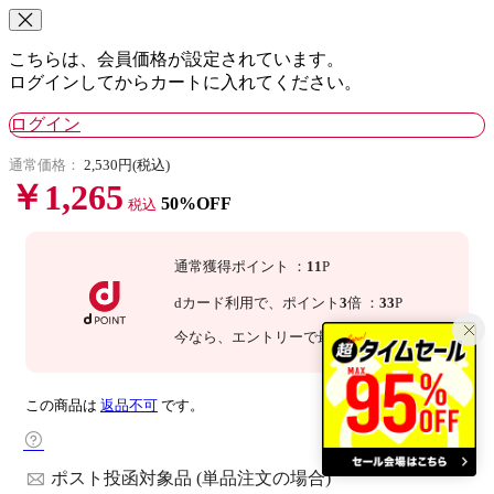
こちらは、会員価格が設定されています。
ログインしてからカートに入れてください。
ログイン
通常価格：
2,530円(税込)
￥1,265
50%OFF
税込
通常獲得ポイント
：
11
P
dカード利用で、
ポイント
3
倍
：
33
P
今なら
、エントリーで最大
倍！
詳細
この商品は
返品不可
です。
ポスト投函対象品 (単品注文の場合)