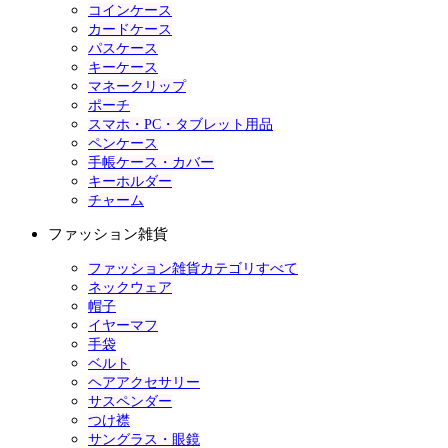
コインケース
カードケース
パスケース
キーケース
マネークリップ
ポーチ
スマホ・PC・タブレット用品
ペンケース
手帳ケース・カバー
キーホルダー
チャーム
ファッション雑貨
ファッション雑貨カテゴリすべて
ネックウェア
帽子
イヤーマフ
手袋
ベルト
ヘアアクセサリー
サスペンダー
つけ襟
サングラス・眼鏡