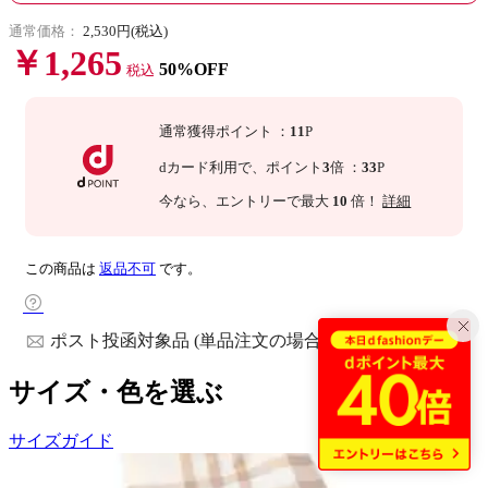
通常価格：
2,530円(税込)
￥1,265
50%OFF
税込
通常獲得ポイント
：
11
P
dカード利用で、
ポイント
3
倍
：
33
P
今なら
、エントリーで最大
10
倍！
詳細
この商品は
返品不可
です。
ポスト投函対象品 (単品注文の場合)
サイズ・色を選ぶ
サイズガイド