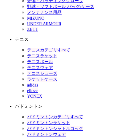
守備・バッティンググローブ
野球・ソフトボール バッグ/ケース
メンテナンス用品
MIZUNO
UNDER ARMOUR
ZETT
テニス
テニスカテゴリすべて
テニスラケット
テニスボール
テニスウェア
テニスシューズ
ラケットケース
adidas
ellesse
YONEX
バドミントン
バドミントンカテゴリすべて
バドミントンラケット
バドミントンシャトルコック
バドミントンウェア