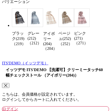
バリエーション
ブラッ
グレー
ベージ
ピンク
アイボ
(212)
(271)
ク(219)
ュ(252)
リー
（212）
（271）
(204)
（219）
（252）
（204）
ITS'DEMO
（イッツデモ）
イッツデモ ITS'DEMO 【洗濯可】クリーミータッチ60
幅チェックストール （アイボリー(204)）
こちらは、会員価格が設定されています。
ログインしてからカートに入れてください。
ログイン