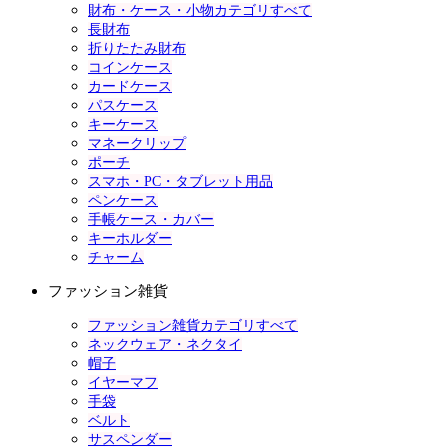
財布・ケース・小物カテゴリすべて
長財布
折りたたみ財布
コインケース
カードケース
パスケース
キーケース
マネークリップ
ポーチ
スマホ・PC・タブレット用品
ペンケース
手帳ケース・カバー
キーホルダー
チャーム
ファッション雑貨
ファッション雑貨カテゴリすべて
ネックウェア・ネクタイ
帽子
イヤーマフ
手袋
ベルト
サスペンダー