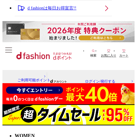
d fashionは毎日お得宣言!!
検索
お気に入り
カート
ご利用可能ポイント
ログイン/発行する
WOMEN