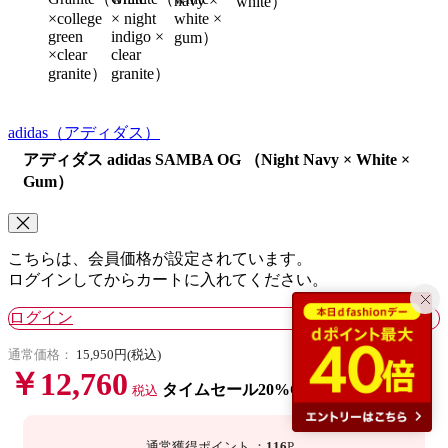
navy ×
white）
×college
× night
white ×
green
indigo ×
gum）
×clear
clear
granite）
granite）
adidas
（アディダス）
アディダス adidas SAMBA OG （Night Navy × White ×
Gum）
こちらは、会員価格が設定されています。
ログインしてからカートに入れてください。
ログイン
通常価格：
15,950円(税込)
￥12,760
タイムセール20%OFF
税込
通常獲得ポイント
：
116
P