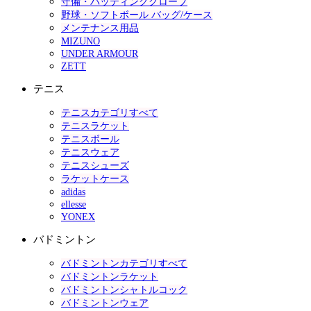
守備・バッティンググローブ
野球・ソフトボール バッグ/ケース
メンテナンス用品
MIZUNO
UNDER ARMOUR
ZETT
テニス
テニスカテゴリすべて
テニスラケット
テニスボール
テニスウェア
テニスシューズ
ラケットケース
adidas
ellesse
YONEX
バドミントン
バドミントンカテゴリすべて
バドミントンラケット
バドミントンシャトルコック
バドミントンウェア