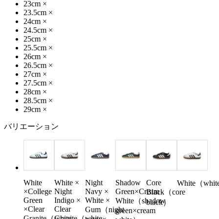
23cm
×
23.5cm
×
24cm
×
24.5cm
×
25cm
×
25.5cm
×
26cm
×
26.5cm
×
27cm
×
27.5cm
×
28cm
×
28.5cm
×
29cm
×
バリエーション
White
White ×
Night
Shadow
Core
White（whi
×College
Night
Navy ×
Green×Cream
Black（core
Green
Indigo ×
White ×
White（shadow
black）
×Clear
Clear
Gum（night
green×cream
Granite（white
Granite（white