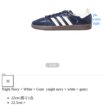
1
/
18
39
Night Navy × White × Gum（night navy × white × gum）
22cm
残り1点
22.5cm
×