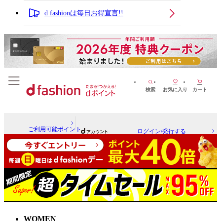
d fashionは毎日お得宣言!!
検索
お気に入り
カート
ご利用可能ポイント
ログイン/発行する
WOMEN