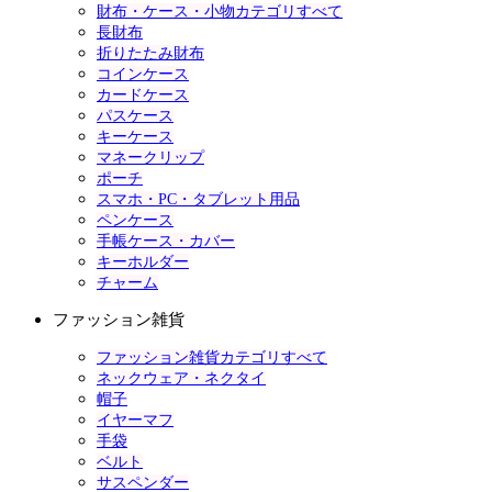
財布・ケース・小物カテゴリすべて
長財布
折りたたみ財布
コインケース
カードケース
パスケース
キーケース
マネークリップ
ポーチ
スマホ・PC・タブレット用品
ペンケース
手帳ケース・カバー
キーホルダー
チャーム
ファッション雑貨
ファッション雑貨カテゴリすべて
ネックウェア・ネクタイ
帽子
イヤーマフ
手袋
ベルト
サスペンダー