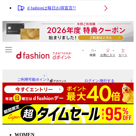
d fashionは毎日お得宣言!!
検索
お気に入り
カート
ご利用可能ポイント
ログイン/発行する
WOMEN