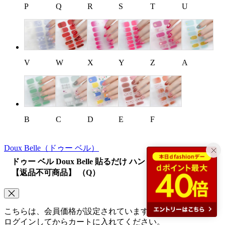
P
Q
R
S
T
U
V
W
X
Y
Z
A
B
C
D
E
F
Doux Belle
（ドゥー ベル）
ドゥー ベル Doux Belle 貼るだけ ハンドネイルシール
【返品不可商品】 （Q）
こちらは、会員価格が設定されています。
ログインしてからカートに入れてください。