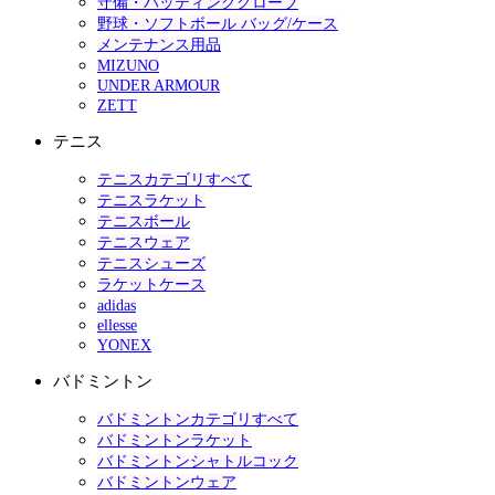
守備・バッティンググローブ
野球・ソフトボール バッグ/ケース
メンテナンス用品
MIZUNO
UNDER ARMOUR
ZETT
テニス
テニスカテゴリすべて
テニスラケット
テニスボール
テニスウェア
テニスシューズ
ラケットケース
adidas
ellesse
YONEX
バドミントン
バドミントンカテゴリすべて
バドミントンラケット
バドミントンシャトルコック
バドミントンウェア