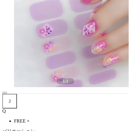
1
/
1
2
Q
FREE
×