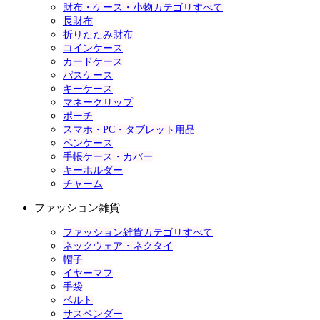
財布・ケース・小物カテゴリすべて
長財布
折りたたみ財布
コインケース
カードケース
パスケース
キーケース
マネークリップ
ポーチ
スマホ・PC・タブレット用品
ペンケース
手帳ケース・カバー
キーホルダー
チャーム
ファッション雑貨
ファッション雑貨カテゴリすべて
ネックウェア・ネクタイ
帽子
イヤーマフ
手袋
ベルト
サスペンダー