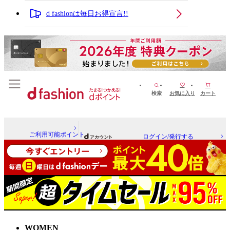
d fashionは毎日お得宣言!!
検索
お気に入り
カート
ご利用可能ポイント
ログイン/発行する
WOMEN