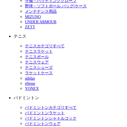
守備・バッティンググローブ
野球・ソフトボール バッグ/ケース
メンテナンス用品
MIZUNO
UNDER ARMOUR
ZETT
テニス
テニスカテゴリすべて
テニスラケット
テニスボール
テニスウェア
テニスシューズ
ラケットケース
adidas
ellesse
YONEX
バドミントン
バドミントンカテゴリすべて
バドミントンラケット
バドミントンシャトルコック
バドミントンウェア