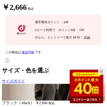
￥2,666
税込
通常獲得ポイント
：
24
P
dカード利用で、
ポイント
3
倍
：
72
P
今なら
、エントリーで最大
10
倍！
詳細
この商品は
返品可能
です。
サイズ・色を選ぶ
サイズガイド
ブラック（-black）
￥2,666
税込