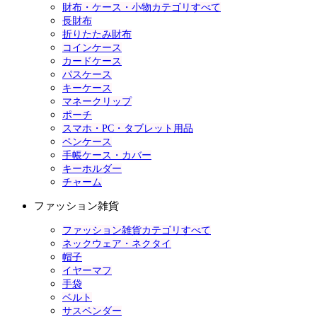
財布・ケース・小物カテゴリすべて
長財布
折りたたみ財布
コインケース
カードケース
パスケース
キーケース
マネークリップ
ポーチ
スマホ・PC・タブレット用品
ペンケース
手帳ケース・カバー
キーホルダー
チャーム
ファッション雑貨
ファッション雑貨カテゴリすべて
ネックウェア・ネクタイ
帽子
イヤーマフ
手袋
ベルト
サスペンダー