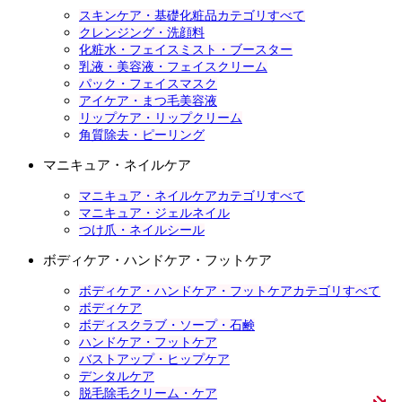
スキンケア・基礎化粧品カテゴリすべて
クレンジング・洗顔料
化粧水・フェイスミスト・ブースター
乳液・美容液・フェイスクリーム
パック・フェイスマスク
アイケア・まつ毛美容液
リップケア・リップクリーム
角質除去・ピーリング
マニキュア・ネイルケア
マニキュア・ネイルケアカテゴリすべて
マニキュア・ジェルネイル
つけ爪・ネイルシール
ボディケア・ハンドケア・フットケア
ボディケア・ハンドケア・フットケアカテゴリすべて
ボディケア
ボディスクラブ・ソープ・石鹸
ハンドケア・フットケア
バストアップ・ヒップケア
デンタルケア
脱毛除毛クリーム・ケア