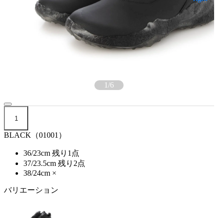
1
/
6
1
BLACK（01001）
36/23cm
残り1点
37/23.5cm
残り2点
38/24cm
×
バリエーション