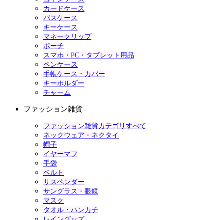
カードケース
パスケース
キーケース
マネークリップ
ポーチ
スマホ・PC・タブレット用品
ペンケース
手帳ケース・カバー
キーホルダー
チャーム
ファッション雑貨
ファッション雑貨カテゴリすべて
ネックウェア・ネクタイ
帽子
イヤーマフ
手袋
ベルト
サスペンダー
サングラス・眼鏡
マスク
タオル・ハンカチ
レイングッズ