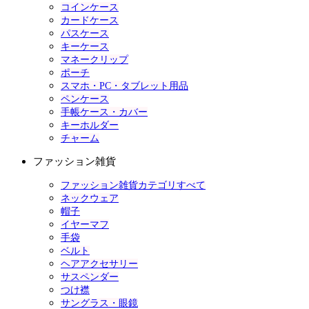
コインケース
カードケース
パスケース
キーケース
マネークリップ
ポーチ
スマホ・PC・タブレット用品
ペンケース
手帳ケース・カバー
キーホルダー
チャーム
ファッション雑貨
ファッション雑貨カテゴリすべて
ネックウェア
帽子
イヤーマフ
手袋
ベルト
ヘアアクセサリー
サスペンダー
つけ襟
サングラス・眼鏡