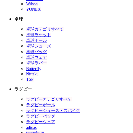
Wilson
YONEX
卓球
卓球カテゴリすべて
卓球ラケット
卓球ボール
卓球シューズ
卓球バッグ
卓球ウェア
卓球ラバー
Butterfly
Nittaku
TSP
ラグビー
ラグビーカテゴリすべて
ラグビーボール
ラグビーシューズ・スパイク
ラグビーバッグ
ラグビーウェア
adidas
canterbury