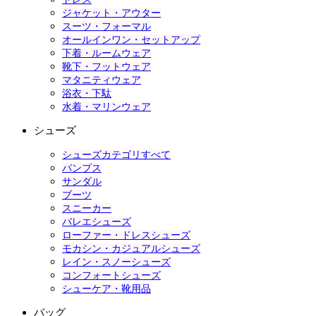
ジャケット・アウター
スーツ・フォーマル
オールインワン・セットアップ
下着・ルームウェア
靴下・フットウェア
マタニティウェア
浴衣・下駄
水着・マリンウェア
シューズ
シューズカテゴリすべて
パンプス
サンダル
ブーツ
スニーカー
バレエシューズ
ローファー・ドレスシューズ
モカシン・カジュアルシューズ
レイン・スノーシューズ
コンフォートシューズ
シューケア・靴用品
バッグ