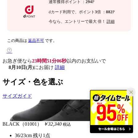
通常獲得ポイント
：
294
P
dカード利用で、
ポイント
3
倍
：
882
P
今なら
、エントリーで最大
倍！
詳細
この商品は
返品不可
です。
お急ぎ便なら
23時間51分05秒
以内
のお支払いで
8月10日(月)
にお届け
詳細
サイズ・色を選ぶ
サイズガイド
BLACK（01001）
￥32,340
税込
36/23cm
残り1点