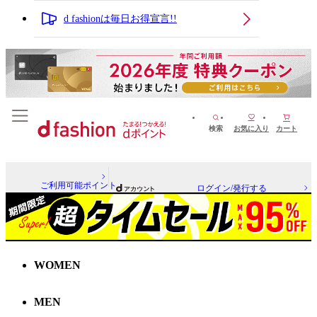
d fashionは毎日お得宣言!!
検索
お気に入り
カート
ご利用可能ポイント
ログイン/発行する
WOMEN
MEN