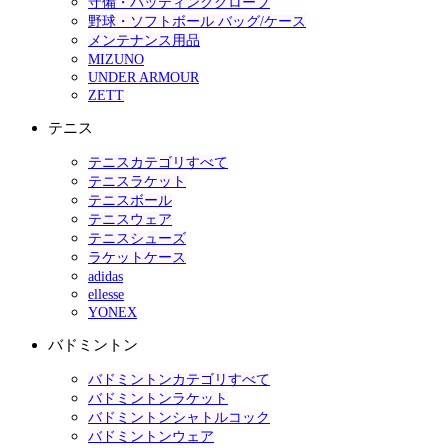
守備・バッティンググローブ
野球・ソフトボール バッグ/ケース
メンテナンス用品
MIZUNO
UNDER ARMOUR
ZETT
テニス
テニスカテゴリすべて
テニスラケット
テニスボール
テニスウェア
テニスシューズ
ラケットケース
adidas
ellesse
YONEX
バドミントン
バドミントンカテゴリすべて
バドミントンラケット
バドミントンシャトルコック
バドミントンウェア