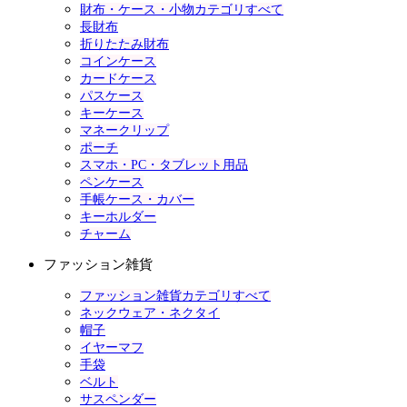
財布・ケース・小物カテゴリすべて
長財布
折りたたみ財布
コインケース
カードケース
パスケース
キーケース
マネークリップ
ポーチ
スマホ・PC・タブレット用品
ペンケース
手帳ケース・カバー
キーホルダー
チャーム
ファッション雑貨
ファッション雑貨カテゴリすべて
ネックウェア・ネクタイ
帽子
イヤーマフ
手袋
ベルト
サスペンダー