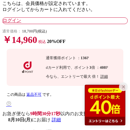
こちらは、会員価格が設定されています。
ログインしてからカートに入れてください。
ログイン
通常価格：
18,700円(税込)
￥14,960
20%OFF
税込
通常獲得ポイント
：
136
P
dカード利用で、
ポイント
3
倍
：
408
P
今なら
、エントリーで最大
倍！
詳細
この商品は
返品不可
です。
お急ぎ便なら
9時間30分16秒
以内
のお支払いで
8月10日(月)
にお届け
詳細