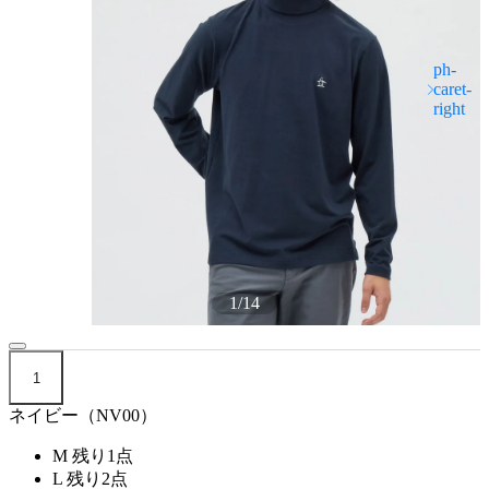
1
/
14
1
ネイビー（NV00）
M
残り1点
L
残り2点