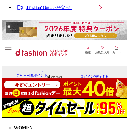
d fashionは毎日お得宣言!!
検索
お気に入り
カート
ご利用可能ポイント
ログイン/発行する
WOMEN