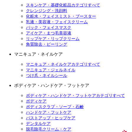
スキンケア・基礎化粧品カテゴリすべて
クレンジング・洗顔料
化粧水・フェイスミスト・ブースター
乳液・美容液・フェイスクリーム
パック・フェイスマスク
アイケア・まつ毛美容液
リップケア・リップクリーム
角質除去・ピーリング
マニキュア・ネイルケア
マニキュア・ネイルケアカテゴリすべて
マニキュア・ジェルネイル
つけ爪・ネイルシール
ボディケア・ハンドケア・フットケア
ボディケア・ハンドケア・フットケアカテゴリすべて
ボディケア
ボディスクラブ・ソープ・石鹸
ハンドケア・フットケア
バストアップ・ヒップケア
デンタルケア
脱毛除毛クリーム・ケア