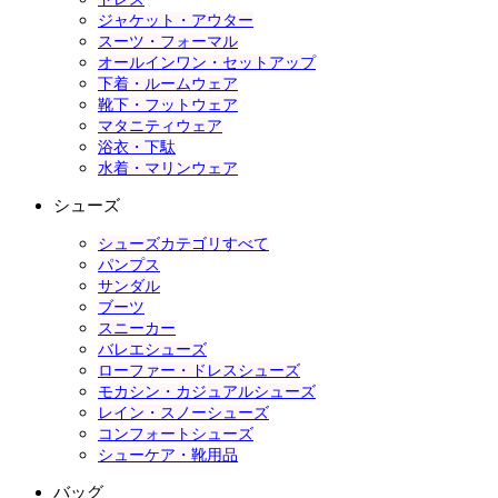
ジャケット・アウター
スーツ・フォーマル
オールインワン・セットアップ
下着・ルームウェア
靴下・フットウェア
マタニティウェア
浴衣・下駄
水着・マリンウェア
シューズ
シューズカテゴリすべて
パンプス
サンダル
ブーツ
スニーカー
バレエシューズ
ローファー・ドレスシューズ
モカシン・カジュアルシューズ
レイン・スノーシューズ
コンフォートシューズ
シューケア・靴用品
バッグ