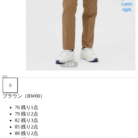
1
/
14
0
ブラウン（BW00）
76
残り1点
79
残り2点
82
残り3点
85
残り2点
88
残り2点