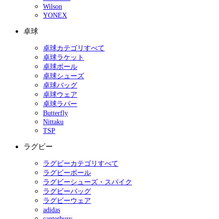
Wilson
YONEX
卓球
卓球カテゴリすべて
卓球ラケット
卓球ボール
卓球シューズ
卓球バッグ
卓球ウェア
卓球ラバー
Butterfly
Nittaku
TSP
ラグビー
ラグビーカテゴリすべて
ラグビーボール
ラグビーシューズ・スパイク
ラグビーバッグ
ラグビーウェア
adidas
canterbury