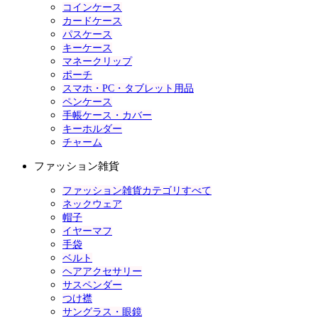
コインケース
カードケース
パスケース
キーケース
マネークリップ
ポーチ
スマホ・PC・タブレット用品
ペンケース
手帳ケース・カバー
キーホルダー
チャーム
ファッション雑貨
ファッション雑貨カテゴリすべて
ネックウェア
帽子
イヤーマフ
手袋
ベルト
ヘアアクセサリー
サスペンダー
つけ襟
サングラス・眼鏡