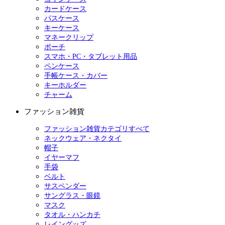
カードケース
パスケース
キーケース
マネークリップ
ポーチ
スマホ・PC・タブレット用品
ペンケース
手帳ケース・カバー
キーホルダー
チャーム
ファッション雑貨
ファッション雑貨カテゴリすべて
ネックウェア・ネクタイ
帽子
イヤーマフ
手袋
ベルト
サスペンダー
サングラス・眼鏡
マスク
タオル・ハンカチ
レイングッズ