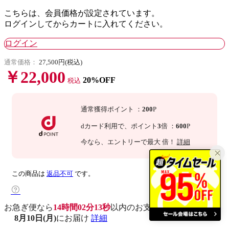
こちらは、会員価格が設定されています。
ログインしてからカートに入れてください。
ログイン
通常価格：
27,500円(税込)
￥22,000
20%OFF
税込
通常獲得ポイント
：
200
P
dカード利用で、
ポイント
3
倍
：
600
P
今なら
、エントリーで最大
倍！
詳細
この商品は
返品不可
です。
お急ぎ便なら
14時間02分13秒
以内
のお支払いで
8月10日(月)
にお届け
詳細