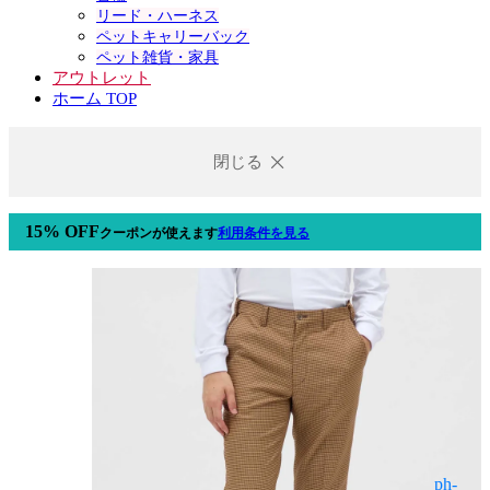
リード・ハーネス
ペットキャリーバック
ペット雑貨・家具
アウトレット
ホーム TOP
閉じる
15% OFF
クーポン
が使えます
利用条件を見る