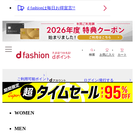
d fashionは毎日お得宣言!!
検索
お気に入り
カート
ご利用可能ポイント
ログイン/発行する
WOMEN
MEN