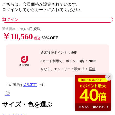
こちらは、会員価格が設定されています。
ログインしてからカートに入れてください。
ログイン
通常価格：
26,400円(税込)
￥10,560
60%OFF
税込
通常獲得ポイント
：
96
P
dカード利用で、
ポイント
3
倍
：
288
P
今なら
、エントリーで最大
倍！
詳細
この商品は
返品不可
です。
サイズ・色を選ぶ