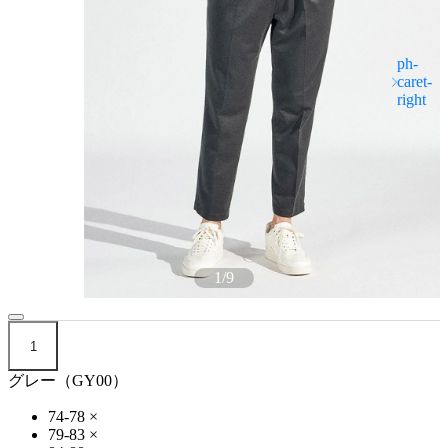
1
/
9
1
グレー（GY00）
74-78
×
79-83
×