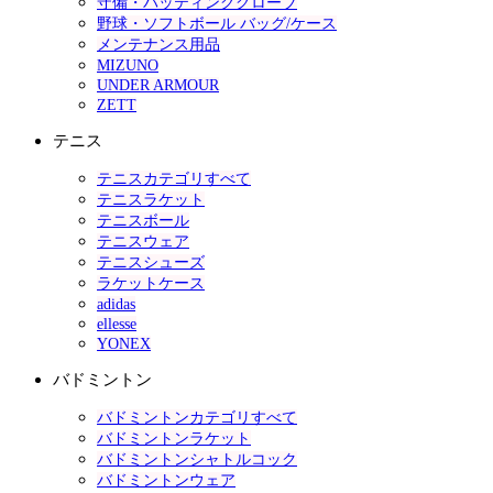
守備・バッティンググローブ
野球・ソフトボール バッグ/ケース
メンテナンス用品
MIZUNO
UNDER ARMOUR
ZETT
テニス
テニスカテゴリすべて
テニスラケット
テニスボール
テニスウェア
テニスシューズ
ラケットケース
adidas
ellesse
YONEX
バドミントン
バドミントンカテゴリすべて
バドミントンラケット
バドミントンシャトルコック
バドミントンウェア