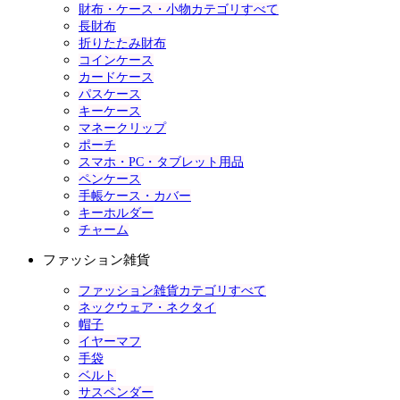
財布・ケース・小物カテゴリすべて
長財布
折りたたみ財布
コインケース
カードケース
パスケース
キーケース
マネークリップ
ポーチ
スマホ・PC・タブレット用品
ペンケース
手帳ケース・カバー
キーホルダー
チャーム
ファッション雑貨
ファッション雑貨カテゴリすべて
ネックウェア・ネクタイ
帽子
イヤーマフ
手袋
ベルト
サスペンダー