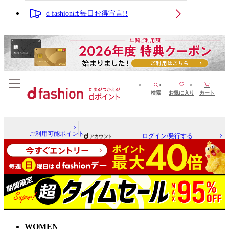
d fashionは毎日お得宣言!!
検索
お気に入り
カート
ご利用可能ポイント
ログイン/発行する
WOMEN