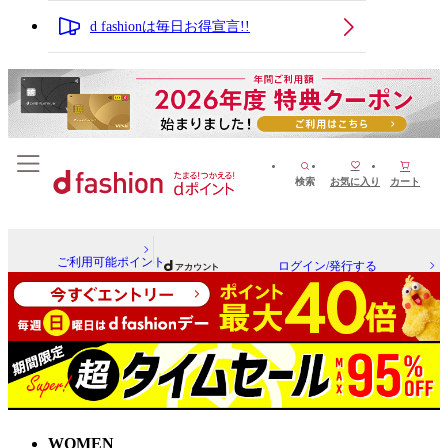
d fashionは毎日お得宣言!!
検索
お気に入り
カート
ご利用可能ポイント
ログイン/発行する
WOMEN