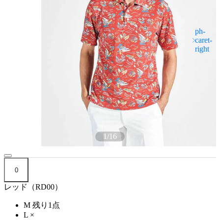
1
/
16
0
レッド（RD00）
M
残り1点
L
×