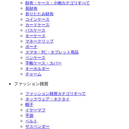
財布・ケース・小物カテゴリすべて
長財布
折りたたみ財布
コインケース
カードケース
パスケース
キーケース
マネークリップ
ポーチ
スマホ・PC・タブレット用品
ペンケース
手帳ケース・カバー
キーホルダー
チャーム
ファッション雑貨
ファッション雑貨カテゴリすべて
ネックウェア・ネクタイ
帽子
イヤーマフ
手袋
ベルト
サスペンダー