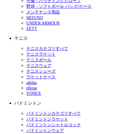
守備・バッティンググローブ
野球・ソフトボール バッグ/ケース
メンテナンス用品
MIZUNO
UNDER ARMOUR
ZETT
テニス
テニスカテゴリすべて
テニスラケット
テニスボール
テニスウェア
テニスシューズ
ラケットケース
adidas
ellesse
YONEX
バドミントン
バドミントンカテゴリすべて
バドミントンラケット
バドミントンシャトルコック
バドミントンウェア