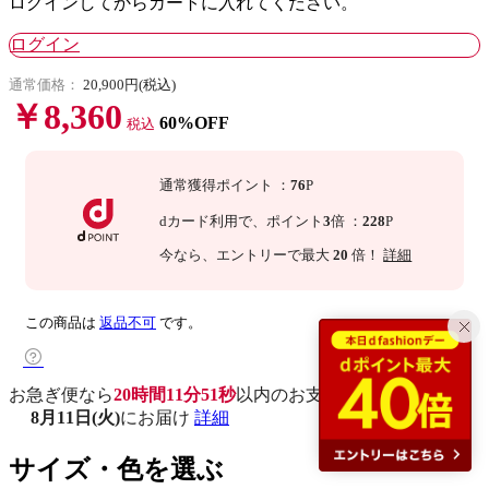
ログインしてからカートに入れてください。
ログイン
通常価格：
20,900円(税込)
￥8,360
60%OFF
税込
通常獲得ポイント
：
76
P
dカード利用で、
ポイント
3
倍
：
228
P
今なら
、エントリーで最大
20
倍！
詳細
この商品は
返品不可
です。
お急ぎ便なら
20時間11分50秒
以内
のお支払いで
8月11日(火)
にお届け
詳細
サイズ・色を選ぶ