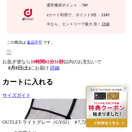
通常獲得ポイント
：
70
P
dカード利用で、
ポイント
3
倍
：
210
P
今なら
、エントリーで最大
倍！
詳細
この商品は
返品不可
です。
お急ぎ便なら
19時間02分30秒
以内
のお支払いで
8月8日(土)
にお届け
詳細
カートに入れる
サイズガイド
OUTLET
ライトグレー（GY02）
￥7,722
税込