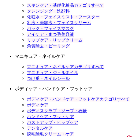
スキンケア・基礎化粧品カテゴリすべて
クレンジング・洗顔料
化粧水・フェイスミスト・ブースター
乳液・美容液・フェイスクリーム
パック・フェイスマスク
アイケア・まつ毛美容液
リップケア・リップクリーム
角質除去・ピーリング
マニキュア・ネイルケア
マニキュア・ネイルケアカテゴリすべて
マニキュア・ジェルネイル
つけ爪・ネイルシール
ボディケア・ハンドケア・フットケア
ボディケア・ハンドケア・フットケアカテゴリすべて
ボディケア
ボディスクラブ・ソープ・石鹸
ハンドケア・フットケア
バストアップ・ヒップケア
デンタルケア
脱毛除毛クリーム・ケア