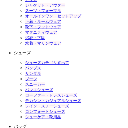
ジャケット・アウター
スーツ・フォーマル
オールインワン・セットアップ
下着・ルームウェア
靴下・フットウェア
マタニティウェア
浴衣・下駄
水着・マリンウェア
シューズ
シューズカテゴリすべて
パンプス
サンダル
ブーツ
スニーカー
バレエシューズ
ローファー・ドレスシューズ
モカシン・カジュアルシューズ
レイン・スノーシューズ
コンフォートシューズ
シューケア・靴用品
バッグ