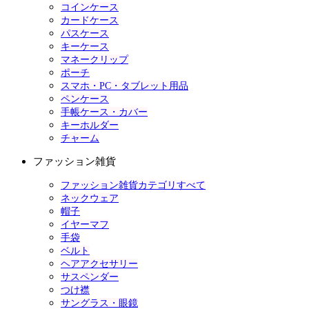
コインケース
カードケース
パスケース
キーケース
マネークリップ
ポーチ
スマホ・PC・タブレット用品
ペンケース
手帳ケース・カバー
キーホルダー
チャーム
ファッション雑貨
ファッション雑貨カテゴリすべて
ネックウェア
帽子
イヤーマフ
手袋
ベルト
ヘアアクセサリー
サスペンダー
つけ襟
サングラス・眼鏡