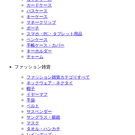
カードケース
パスケース
キーケース
マネークリップ
ポーチ
スマホ・PC・タブレット用品
ペンケース
手帳ケース・カバー
キーホルダー
チャーム
ファッション雑貨
ファッション雑貨カテゴリすべて
ネックウェア・ネクタイ
帽子
イヤーマフ
手袋
ベルト
サスペンダー
サングラス・眼鏡
マスク
タオル・ハンカチ
レイングッズ