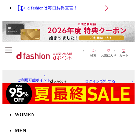
d fashionは毎日お得宣言!!
検索
お気に入り
カート
ご利用可能ポイント
ログイン/発行する
WOMEN
MEN