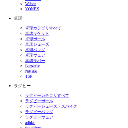
Wilson
YONEX
卓球
卓球カテゴリすべて
卓球ラケット
卓球ボール
卓球シューズ
卓球バッグ
卓球ウェア
卓球ラバー
Butterfly
Nittaku
TSP
ラグビー
ラグビーカテゴリすべて
ラグビーボール
ラグビーシューズ・スパイク
ラグビーバッグ
ラグビーウェア
adidas
canterbury