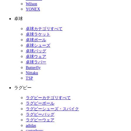
Wilson
YONEX
卓球
卓球カテゴリすべて
卓球ラケット
卓球ボール
卓球シューズ
卓球バッグ
卓球ウェア
卓球ラバー
Butterfly
Nittaku
TSP
ラグビー
ラグビーカテゴリすべて
ラグビーボール
ラグビーシューズ・スパイク
ラグビーバッグ
ラグビーウェア
adidas
canterbury