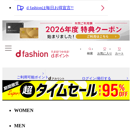
d fashionは毎日お得宣言!!
検索
お気に入り
カート
ご利用可能ポイント
ログイン/発行する
WOMEN
MEN