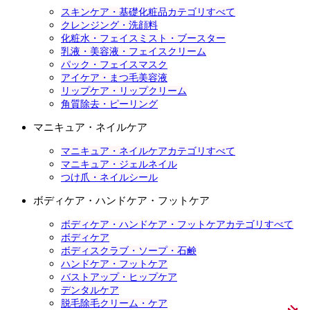
スキンケア・基礎化粧品カテゴリすべて
クレンジング・洗顔料
化粧水・フェイスミスト・ブースター
乳液・美容液・フェイスクリーム
パック・フェイスマスク
アイケア・まつ毛美容液
リップケア・リップクリーム
角質除去・ピーリング
マニキュア・ネイルケア
マニキュア・ネイルケアカテゴリすべて
マニキュア・ジェルネイル
つけ爪・ネイルシール
ボディケア・ハンドケア・フットケア
ボディケア・ハンドケア・フットケアカテゴリすべて
ボディケア
ボディスクラブ・ソープ・石鹸
ハンドケア・フットケア
バストアップ・ヒップケア
デンタルケア
脱毛除毛クリーム・ケア