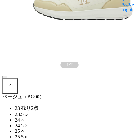
1
/
7
5
ベージュ（BG00）
23
残り2点
23.5
○
24
×
24.5
×
25
○
25.5
○