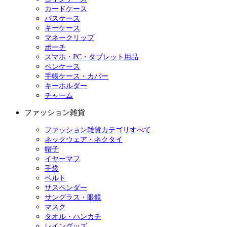
カードケース
パスケース
キーケース
マネークリップ
ポーチ
スマホ・PC・タブレット用品
ペンケース
手帳ケース・カバー
キーホルダー
チャーム
ファッション雑貨
ファッション雑貨カテゴリすべて
ネックウェア・ネクタイ
帽子
イヤーマフ
手袋
ベルト
サスペンダー
サングラス・眼鏡
マスク
タオル・ハンカチ
レイングッズ