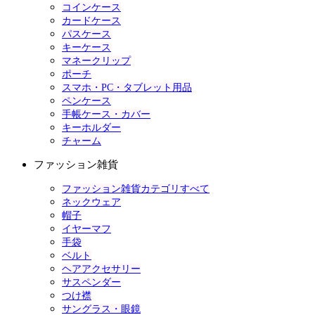
コインケース
カードケース
パスケース
キーケース
マネークリップ
ポーチ
スマホ・PC・タブレット用品
ペンケース
手帳ケース・カバー
キーホルダー
チャーム
ファッション雑貨
ファッション雑貨カテゴリすべて
ネックウェア
帽子
イヤーマフ
手袋
ベルト
ヘアアクセサリー
サスペンダー
つけ襟
サングラス・眼鏡