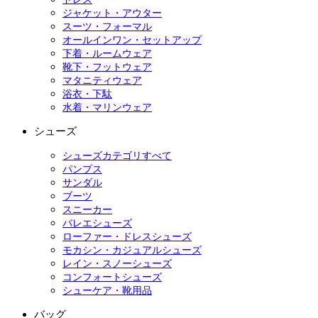
ジャケット・アウター
スーツ・フォーマル
オールインワン・セットアップ
下着・ルームウェア
靴下・フットウェア
マタニティウェア
浴衣・下駄
水着・マリンウェア
シューズ
シューズカテゴリすべて
パンプス
サンダル
ブーツ
スニーカー
バレエシューズ
ローファー・ドレスシューズ
モカシン・カジュアルシューズ
レイン・スノーシューズ
コンフォートシューズ
シューケア・靴用品
バッグ