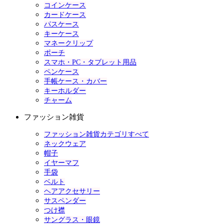
コインケース
カードケース
パスケース
キーケース
マネークリップ
ポーチ
スマホ・PC・タブレット用品
ペンケース
手帳ケース・カバー
キーホルダー
チャーム
ファッション雑貨
ファッション雑貨カテゴリすべて
ネックウェア
帽子
イヤーマフ
手袋
ベルト
ヘアアクセサリー
サスペンダー
つけ襟
サングラス・眼鏡