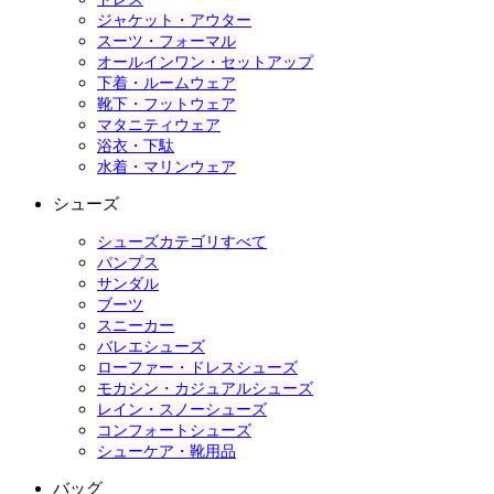
ジャケット・アウター
スーツ・フォーマル
オールインワン・セットアップ
下着・ルームウェア
靴下・フットウェア
マタニティウェア
浴衣・下駄
水着・マリンウェア
シューズ
シューズカテゴリすべて
パンプス
サンダル
ブーツ
スニーカー
バレエシューズ
ローファー・ドレスシューズ
モカシン・カジュアルシューズ
レイン・スノーシューズ
コンフォートシューズ
シューケア・靴用品
バッグ