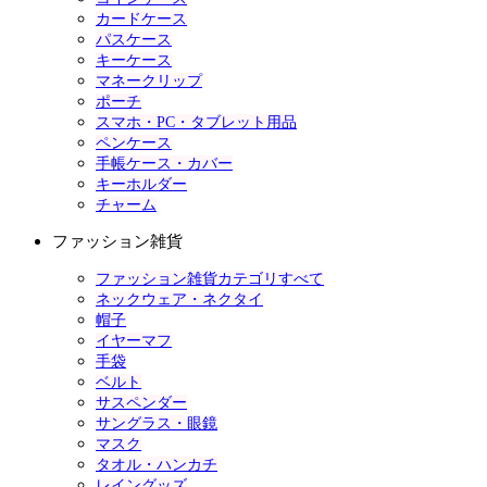
カードケース
パスケース
キーケース
マネークリップ
ポーチ
スマホ・PC・タブレット用品
ペンケース
手帳ケース・カバー
キーホルダー
チャーム
ファッション雑貨
ファッション雑貨カテゴリすべて
ネックウェア・ネクタイ
帽子
イヤーマフ
手袋
ベルト
サスペンダー
サングラス・眼鏡
マスク
タオル・ハンカチ
レイングッズ