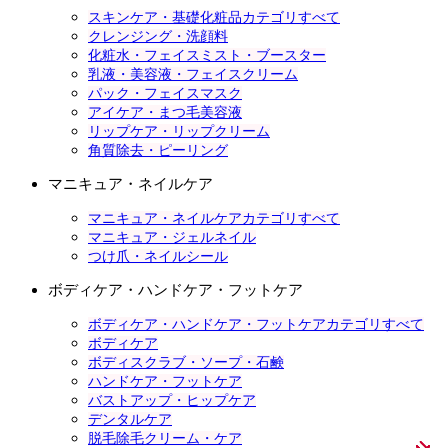
スキンケア・基礎化粧品カテゴリすべて
クレンジング・洗顔料
化粧水・フェイスミスト・ブースター
乳液・美容液・フェイスクリーム
パック・フェイスマスク
アイケア・まつ毛美容液
リップケア・リップクリーム
角質除去・ピーリング
マニキュア・ネイルケア
マニキュア・ネイルケアカテゴリすべて
マニキュア・ジェルネイル
つけ爪・ネイルシール
ボディケア・ハンドケア・フットケア
ボディケア・ハンドケア・フットケアカテゴリすべて
ボディケア
ボディスクラブ・ソープ・石鹸
ハンドケア・フットケア
バストアップ・ヒップケア
デンタルケア
脱毛除毛クリーム・ケア