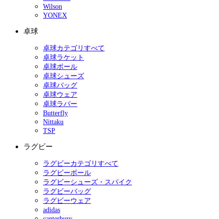
Wilson
YONEX
卓球
卓球カテゴリすべて
卓球ラケット
卓球ボール
卓球シューズ
卓球バッグ
卓球ウェア
卓球ラバー
Butterfly
Nittaku
TSP
ラグビー
ラグビーカテゴリすべて
ラグビーボール
ラグビーシューズ・スパイク
ラグビーバッグ
ラグビーウェア
adidas
canterbury