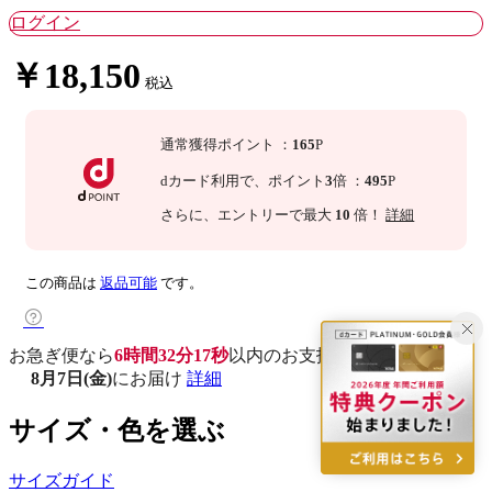
ログイン
￥18,150
税込
通常獲得ポイント
：
165
P
dカード利用で、
ポイント
3
倍
：
495
P
さらに
、エントリーで最大
10
倍！
詳細
この商品は
返品可能
です。
お急ぎ便なら
6時間32分16秒
以内
のお支払いで
8月7日(金)
にお届け
詳細
サイズ・色を選ぶ
サイズガイド