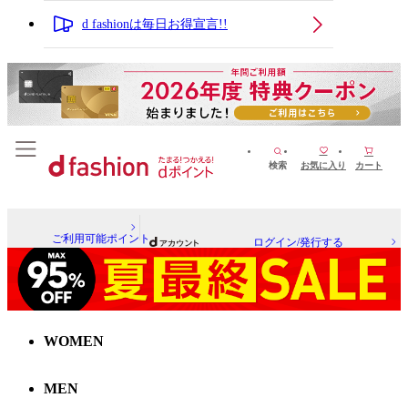
d fashionは毎日お得宣言!!
検索
お気に入り
カート
ご利用可能ポイント
ログイン/発行する
WOMEN
MEN