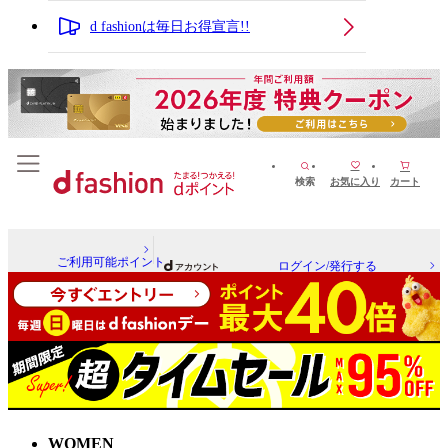
d fashionは毎日お得宣言!!
検索
お気に入り
カート
ご利用可能ポイント
ログイン/発行する
WOMEN