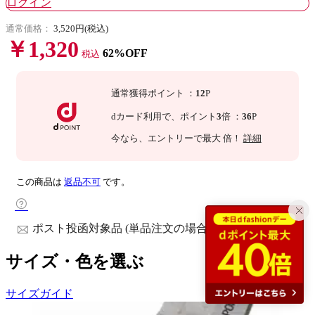
ログイン
通常価格：
3,520円(税込)
￥1,320
62%OFF
税込
通常獲得ポイント
：
12
P
dカード利用で、
ポイント
3
倍
：
36
P
今なら
、エントリーで最大
倍！
詳細
この商品は
返品不可
です。
ポスト投函対象品 (単品注文の場合)
サイズ・色を選ぶ
サイズガイド