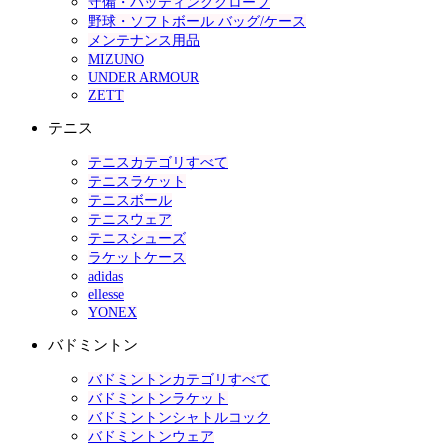
守備・バッティンググローブ
野球・ソフトボール バッグ/ケース
メンテナンス用品
MIZUNO
UNDER ARMOUR
ZETT
テニス
テニスカテゴリすべて
テニスラケット
テニスボール
テニスウェア
テニスシューズ
ラケットケース
adidas
ellesse
YONEX
バドミントン
バドミントンカテゴリすべて
バドミントンラケット
バドミントンシャトルコック
バドミントンウェア