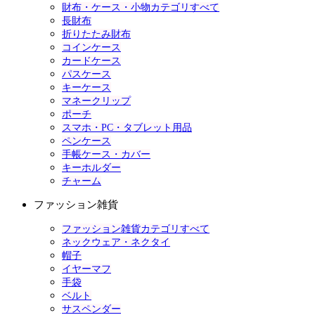
財布・ケース・小物カテゴリすべて
長財布
折りたたみ財布
コインケース
カードケース
パスケース
キーケース
マネークリップ
ポーチ
スマホ・PC・タブレット用品
ペンケース
手帳ケース・カバー
キーホルダー
チャーム
ファッション雑貨
ファッション雑貨カテゴリすべて
ネックウェア・ネクタイ
帽子
イヤーマフ
手袋
ベルト
サスペンダー