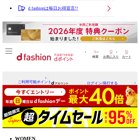
d fashionは毎日お得宣言!!
検索
お気に入り
カート
ご利用可能ポイント
ログイン/発行する
WOMEN