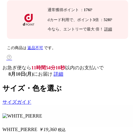
通常獲得ポイント
：
176
P
dカード利用で、
ポイント
3
倍
：
528
P
今なら
、エントリーで最大
倍！
詳細
この商品は
返品不可
です。
お急ぎ便なら
11時間54分09秒
以内
のお支払いで
8月10日(月)
にお届け
詳細
サイズ・色を選ぶ
サイズガイド
WHITE_PIERRE
￥19,360
税込