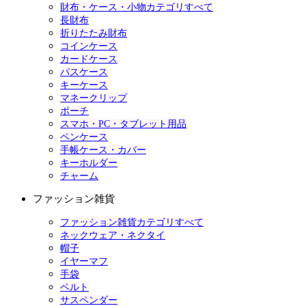
財布・ケース・小物カテゴリすべて
長財布
折りたたみ財布
コインケース
カードケース
パスケース
キーケース
マネークリップ
ポーチ
スマホ・PC・タブレット用品
ペンケース
手帳ケース・カバー
キーホルダー
チャーム
ファッション雑貨
ファッション雑貨カテゴリすべて
ネックウェア・ネクタイ
帽子
イヤーマフ
手袋
ベルト
サスペンダー