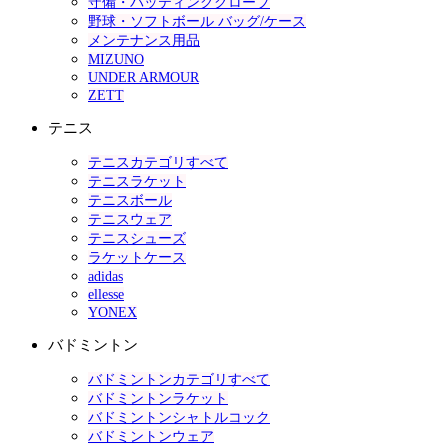
守備・バッティンググローブ
野球・ソフトボール バッグ/ケース
メンテナンス用品
MIZUNO
UNDER ARMOUR
ZETT
テニス
テニスカテゴリすべて
テニスラケット
テニスボール
テニスウェア
テニスシューズ
ラケットケース
adidas
ellesse
YONEX
バドミントン
バドミントンカテゴリすべて
バドミントンラケット
バドミントンシャトルコック
バドミントンウェア